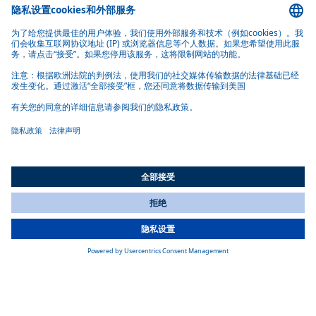
All Countries
You are currently on our website for
China
. To view your local
information, please visit our website for
America
.