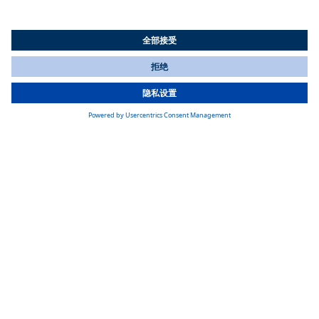
All Countries
You are currently on our website for
China
. To view your local
information, please visit our website for
America
.