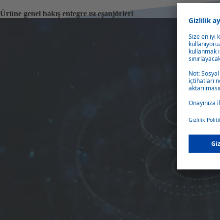
Ürüne genel bakış entegre ısı eşanjörleri