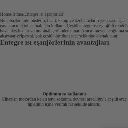
Home
Isıtma
Entegre ısı eşanjörleri
Bu cihazlar, minibüslerin, ticari, kamp ve özel araçların yanı sıra inşa
ısıyı aracın içini ısıtmak için kullanır. Çeşitli entegre ısı eşanjörü modell
hava akış hızları ve nominal gerilimler sunar. Aracın mevcut soğutma s
aksesuar yelpazesi, çok çeşitli kurulum seçeneklerine olanak tanır.
Entegre ısı eşanjörlerinin avantajları
Optimum ısı kullanımı
Cihazlar, motordan kalan ısıyı soğutma devresi aracılığıyla çeşitli araç
tiplerinin içine verimli bir şekilde aktarır.