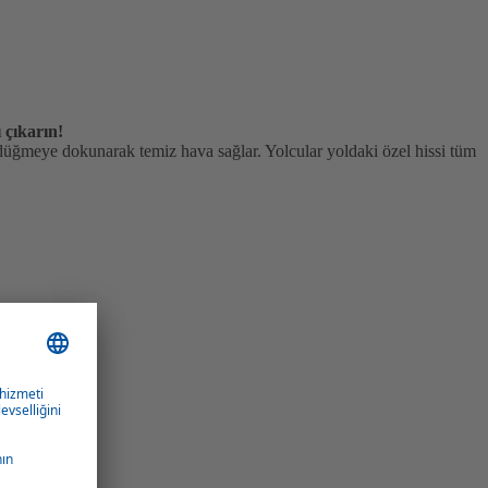
 çıkarın!
ir düğmeye dokunarak temiz hava sağlar. Yolcular yoldaki özel hissi tüm