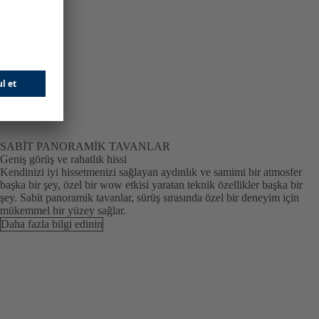
SABIT PANORAMIK TAVANLAR
Geniş görüş ve rahatlık hissi
Kendinizi iyi hissetmenizi sağlayan aydınlık ve samimi bir atmosfer
başka bir şey, özel bir wow etkisi yaratan teknik özellikler başka bir
şey. Sabit panoramik tavanlar, sürüş sırasında özel bir deneyim için
mükemmel bir yüzey sağlar.
Daha fazla bilgi edinin