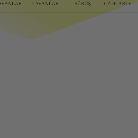
AVANLAR
TAVANLAR
SÜRÜŞ
ÇATILARI VE
GÖLGELIKLERI