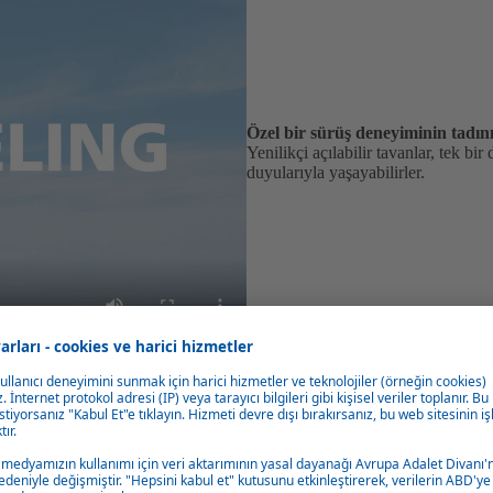
Özel bir sürüş deneyiminin tadını
Yenilikçi açılabilir tavanlar, tek b
duyularıyla yaşayabilirler.