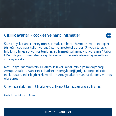
Home
İletişim
Ürünlerimiz veya hizmetlerimiz hakkında sorularınız mı var?
Lütfen
formumuz aracılığıyla bizimle iletişime geçmekten çekinmeyin.
Bize ulaşın
Ürünler
Çözümler