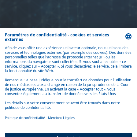
Home
Contact
Vous avez des questions sur nos produits ou services ?
N’hésitez pas à
nous contacter via notre formulaire.
Contactez-nous
Produits
Solutions