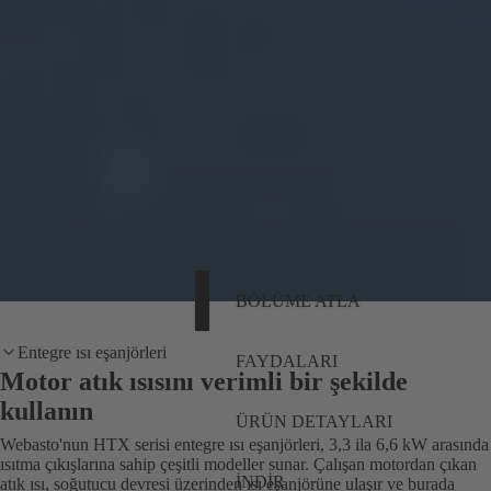
BÖLÜME ATLA
Entegre ısı eşanjörleri
FAYDALARI
Motor atık ısısını verimli bir şekilde
kullanın
ÜRÜN DETAYLARI
Webasto'nun HTX serisi entegre ısı eşanjörleri, 3,3 ila 6,6 kW arasında
ısıtma çıkışlarına sahip çeşitli modeller sunar. Çalışan motordan çıkan
İNDIR
atık ısı, soğutucu devresi üzerinden ısı eşanjörüne ulaşır ve burada