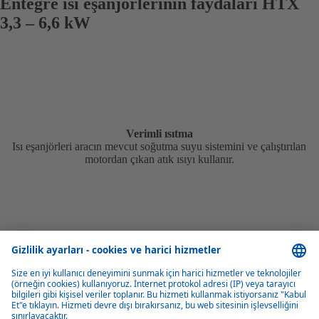
Entegre ısı eşanjörlerinin faydaları HTX
3,3 – 6,6 kW
Verimli ısıtma
Isı eşanjörleri aracın mevcut soğutma suyu sistemini ve çalıştırılan
motordan çıkan atık ısıyı kullanır.
Esnek kurulum
Çeşitli montaj konumları ve geniş aksesuar yelpazesi, özelleştirilmiş
entegrasyon çözümleri sağlar.