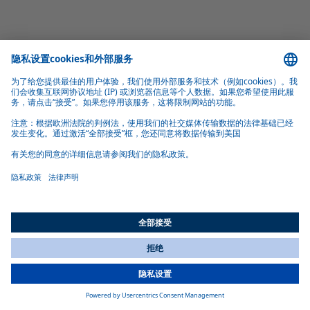
All Countries
You are currently on our website for
China
. To view your local
information, please visit our website for
America
.