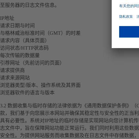
至服务器的日志文件信息。
IP地址
请求日期与时间
与格林威治标准时间（GMT）的时差
请求内容（具体页面）
访问状态/HTTP状态码
每次传输的数据量
引荐网址（先前访问的页面）
请求提供商
请求来源网站
浏览器类型/版本、操作系统及其界面
浏览器软件的语言与版本
3.2 数据收集与临时存储的法律依据为《通用数据保护条例》（G
款，我们基于向您展示本网站并确保其稳定性与安全性的正当利
具有必要性。系统对IP地址的临时存储是实现网站向您计算机
志文件中，旨在保障网站功能正常运行。我们同时利用这些数据
安全性。为提供网站服务而收集数据及在日志文件中存储数据，