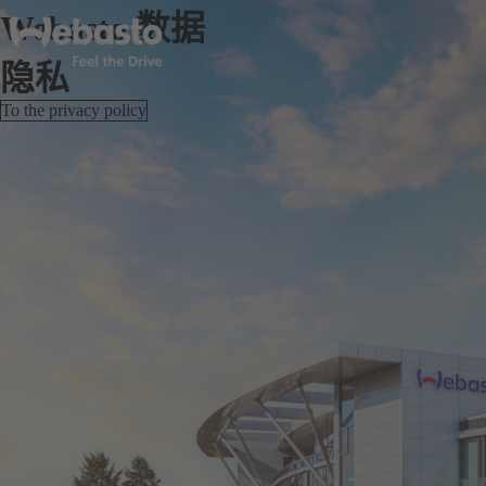
Webasto 数据
隐私
To the privacy policy