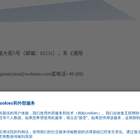
克赖林格大街5号（邮编：82131），系《通用
on@webasto.com或电话+49 (89)
法律依据。个人数据指所有可关联至您
我们将告知您作为数据控制者（即我
并存储您作为网站访问者通过浏览器传输