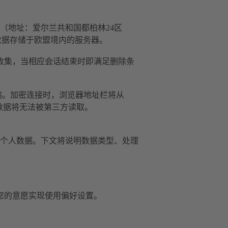
imited（地址：爱尔兰共和国都柏林24区
理方将数据存储于欧盟境内的服务器。
据收集，当相应会话结束时即满足删除条
传输。加密连接时，浏览器地址栏将从
后，传输数据将无法被第三方读取。
个人数据。下文将说明数据类型、处理
具，根据您的意愿实现使用偏好设置。