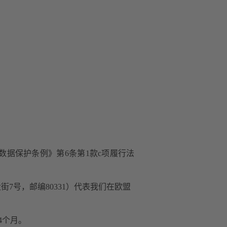
用数据保护条例》第6条第1款c项履行法
林格大街7号，邮编80331）代表我们在欧盟
4个月。