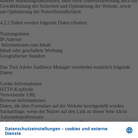
unserer Marketingmaßnahmen, dient diese Datenverarbeitung auch zur
Gewährleistung der Sicherheit und Optimierung der Website, sowie
zur Optimierung der Nutzerfreundlichkeit.
4.2.2 Dabei werden folgende Daten erhoben:
Nutzungsdaten
IP-Adresse
Informationen zum Inhalt
Inhalt oder geschaltete Werbung
Geografischer Standort
Das Tool Adobe Audience Manager verarbeitet zusätzlich folgende
Daten:
Geräte-Informationen
HTTP-Kopfzeile
Verweisende URL
Browser-Informationen
Daten, die über Formulare auf der Website bereitgestellt werden
Suchanfrage, wenn der Nutzer auf den Link zu dieser Seite klickt
Anwenderpräferenzen
Online-Identifikatoren und Cookie Identifikatoren
Das Tool Adobe Analytics verarbeitet zusätzlich folgende weitere
Daten: