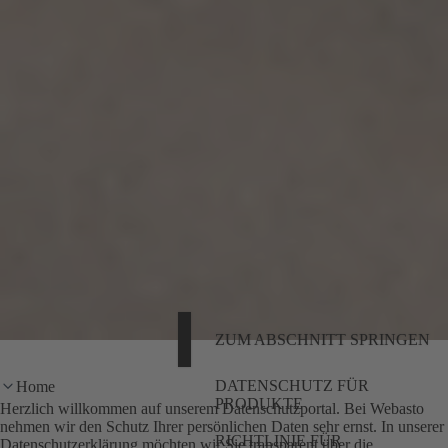
ZUM ABSCHNITT SPRINGEN
DATENSCHUTZ FÜR
Home
PRODUKTE
Herzlich willkommen auf unserem Datenschutzportal. Bei Webasto
nehmen wir den Schutz Ihrer persönlichen Daten sehr ernst. In unserer
RICHTLINIE FÜR
Datenschutzerklärung möchten wir Sie transparent über die