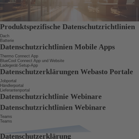
Produktspezifische Datenschutzrichtlinien
Dach
Batterie
Datenschutzerklärung für Webasto Dachsensor-Modul
Datenschutzrichtlinien Mobile Apps
Datenschutzerklärung für Webasto Akkus
Thermo Connect App
BlueCool Connect App und Website
Datenschutzerklärung für die Webasto Thermo Connect App
Ladegerät-Setup-App
Datenschutzerklärung für Webasto BlueCool Connect App und
Datenschutzerklärungen Webasto Portale
Datenschutzerklärung für die Webasto Charger Setup App
Website
Jobportal
Händlerportal
Datenschutzerklärung für das Webasto Jobportal
Lieferantenportal
Datenschutzerklärung für das Webasto Händlerportal
Datenschutzrichtlinie Webinare
Datenschutzerklärung für das Webasto Lieferantenportal
Datenschutzrichtlinien Webinare
Teams
Teams
Datenschutzbestimmung für Webasto Teams Webinare
Datenschutzrichtlinien für Webasto Teams Webinare
Datenschutzerklärung