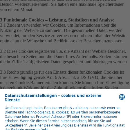
Besuch wiederzuerkennen. Sie haben eine maximale Speicherdauer
von einem Monat.
3 Funktionale Cookies – Leistung, Statistiken und Analyse
3.1 Zudem verwenden wir Cookies, um Informationen über die
Nutzung der Website zu sammeln. Die gesammelten Daten werden
verwendet, um den Service zu verbessern und den Inhalt der Website
optimal an die Wünsche und Bedürfnisse der Besucher anzupassen.
3.2 Diese Cookies registrieren u.a. die Anzahl der Website-Besucher,
die besuchten Seiten und die Dauer Ihres Aufenthalts. Zudem können
die in Ziffer 1 aufgelisteten Daten gespeichert und übertragen werden.
3.3 Rechtsgrundlage für den Einsatz dieser funktionalen Cookies ist
Ihre Einwilligung gemäß Art. 6 Abs. 1 lit. a DS-GVO, die Sie über
unseren Cookie-Banner erteilen können. Sie können Ihre Einwilligung
jederzeit mit Wirkung für die Zukunft widerrufen, indem Sie den
Cookie-Banner erneut aufrufen und die Schaltfläche „Ablehnen“
betätigen. Außerdem können Sie die Einwilligung widerrufen, indem
Sie die Speicherung der Cookies durch eine entsprechende Einstellung
in Ihrem Browser verhindern.
4 Marketing-Cookies – Tracking, Personalisierung und Werbung
4.1 Wir verwenden außerdem Cookies, um Daten über das
(Internet-)Verhalten der Besucher der Website zu sammeln. Diese