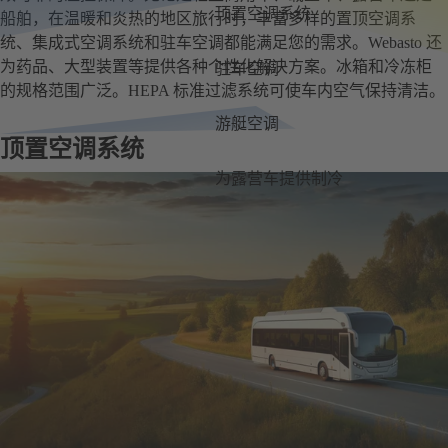
顶置空调系统
船舶，在温暖和炎热的地区旅行时，丰富多样的置顶空调系
统、集成式空调系统和驻车空调都能满足您的需求。Webasto 还
为药品、大型装置等提供各种个性化解决方案。冰箱和冷冻柜
驻车空调
的规格范围广泛。HEPA 标准过滤系统可使车内空气保持清洁。
游艇空调
顶置空调系统
为露营车提供制冷