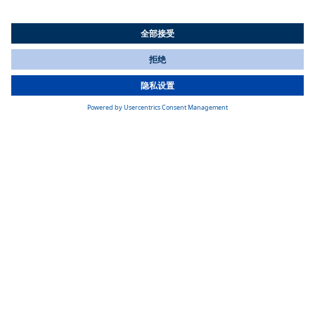
力为 6，000 至 1，000，000 BTU/h 的大型制冷系统。
了解更多
露营车的制冷解决方案
All Countries
You are currently on our website for
China
. To view your local
information, please visit our website for
America
.
露营车的制冷解决方案