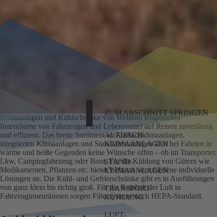
ZUM ABSCHNITT SPRINGEN
Klimaanlagen und Kühlschränke von Webasto temperieren
Innenräume von Fahrzeugen und Lebensmittel auf Reisen zuverlässig
und effizient. Das breite Sortiment an Aufdachklimaanlagen,
AUFDACH-
integrierten Klimaanlagen und Standklimaanlagen lässt bei Fahrten in
KLIMAANLAGEN
warme und heiße Gegenden keine Wünsche offen – ob im Transporter,
Lkw, Campingfahrzeug oder Boot. Für die Kühlung von Gütern wie
STAND-
Medikamenten, Pflanzen etc. bietet Webasto verschiedene individuelle
KLIMAANLAGEN
Lösungen an. Die Kühl- und Gefrierschränke gibt es in Ausführungen
von ganz klein bis richtig groß. Für die Reinheit der Luft in
TRANSPORT-
Fahrzeuginnenräumen sorgen Filtersysteme nach HEPA-Standard.
KÜHLUNG
LUFT-