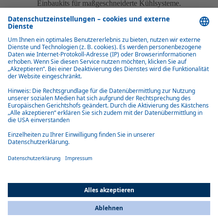
Einbaukits für maßgeschneiderte Kühlsysteme.
Produktübersicht integrierte Transportkühlungen
Pordoi
Pordoi – modulare Transport-Kühlsysteme von Webasto: ATP-
zertifiziert, für bis 18 m³ Laderaum, bis 3.660 W Kühlleistung und
optionaler Standby-Elektromotor
Mehr erfahren
All Countries