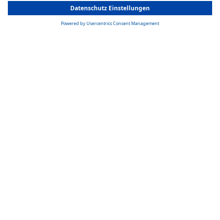
You are currently on our website for
Switzerland
. To view your local
information, please visit our website for
America
.
Finden Sie Ihren Händler
Finden Sie schnell und einfach Ihren nächstgelegenen Webasto
Händler oder vereinbaren Sie direkt Ihren Beratungstermin.
Meinen Händler finden
Weitere Lösungen