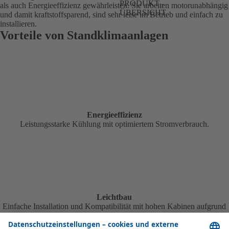
PRODUKT -
als auch Energieeffizienz gewährleisten. Sie arbeiten motorunabhängig
ÜBERSICHT
und damit kraftstoffsparend, sind sehr leise im Betrieb und einfach zu
installieren.
Vorteile von Standklimaanlagen
Energieeffizienz
Leistungsstarke Kühlung mit optimiertem Stromverbrauch.
Leichtbau
Einfache Installation und Kompatibilität mit hohen Kabinen aufgrund
der flachen Bauweise.