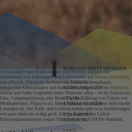
ZUM ABSCHNITT SPRINGEN
Klimaanlagen und Kühlschränke von Webasto temperieren
Innenräume von Fahrzeugen und Lebensmittel auf Reisen zuverlässig
und effizient. Das breite Sortiment an Aufdachklimaanlagen,
AUFDACH-
integrierten Klimaanlagen und Standklimaanlagen lässt bei Fahrten in
KLIMAANLAGEN
warme und heiße Gegenden keine Wünsche offen – ob im Transporter,
Lkw, Campingfahrzeug oder Boot. Für die Kühlung von Gütern wie
STAND-
Medikamenten, Pflanzen etc. bietet Webasto verschiedene individuelle
KLIMAANLAGEN
Lösungen an. Die Kühl- und Gefrierschränke gibt es in Ausführungen
von ganz klein bis richtig groß. Für die Reinheit der Luft in
TRANSPORT-
Fahrzeuginnenräumen sorgen Filtersysteme nach HEPA-Standard.
KÜHLUNG
LUFT-