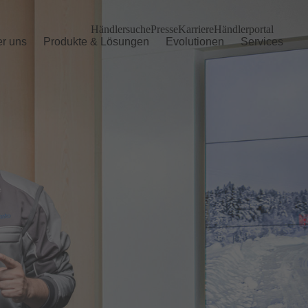
Händlersuche
Presse
Karriere
Händlerportal
r uns
Produkte & Lösungen
Evolutionen
Services