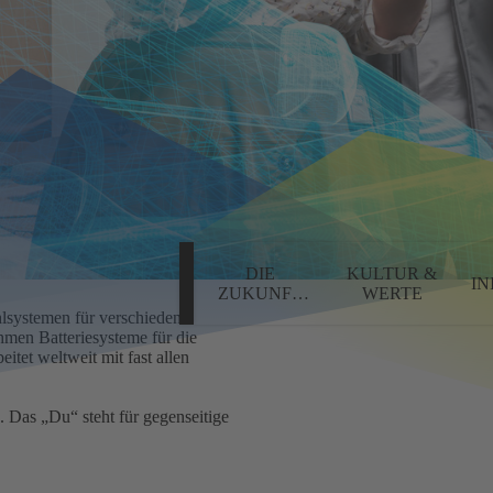
DIE
KULTUR &
IN
ZUKUNFT
WERTE
GESTALTEN
hlsystemen für verschiedene
hmen Batteriesysteme für die
eitet weltweit mit fast allen
 Das „Du“ steht für gegenseitige