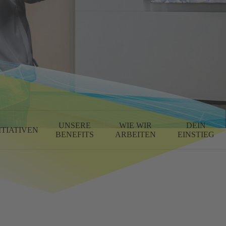
UNSERE
WIE WIR
DEIN
ITIATIVEN
BENEFITS
ARBEITEN
EINSTIEG