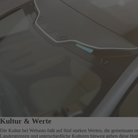
Kultur & Werte
Die Kultur bei Webasto fußt auf fünf starken Werten, die gemeinsam m
Ländergrenzen und unterschiedliche Kulturen hinweg geben diese fünf 