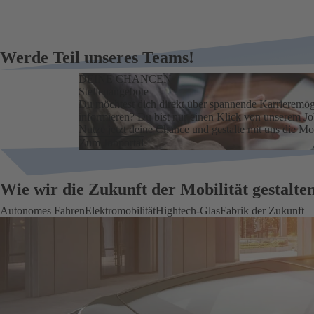
Werde Teil unseres Teams!
DEINE CHANCEN
Stellenangebote
Du möchtest dich direkt über spannende Karrieremög
informieren? Du bist nur einen Klick von unserem Job
Nutze jetzt deine Chance und gestalte mit uns die Mob
Zum Jobportal
Wie wir die Zukunft der Mobilität gestalte
Autonomes Fahren
Elektromobilität
Hightech-Glas
Fabrik der Zukunft