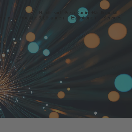
Händlersuche
Presse
Karriere
Händlerportal
r uns
Produkte & Lösungen
Evolutionen
Services