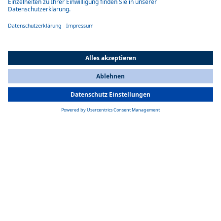
All Countries
You are currently on our website for
Germany
. To view your local
information, please visit our website for
America
.
INTEGRIERTE WÄRMETAUSCHER
Integrierte Wärmetauscher
Integrierte Wärmetauscher von Webasto nutzen die Restwärme des
Motors und integrieren sich nahtlos in den Kühlmittelkreislauf. Diese
sind für Nutzfahrzeuge, Kleinbusse, Off-Highway-, LCV- und
Sonderfahrzeuge konzipiert und bieten effiziente Heizlösungen mit
Leistungen bis zu 13,0 kW.
Weitere Informationen
Effizient, zuverlässig und vielseitig