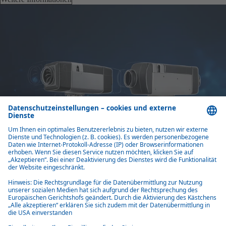
Flexible Allrounder
Der Einbau ist variabel und damit platzsparend möglich. Je nach
Raumgröße und Heizbedarf gibt es viele Möglichkeiten für eine
maßgeschneiderte Lösung, auch bei der Luftzufuhr und -verteilung.
Integrierte Wärmetauscher