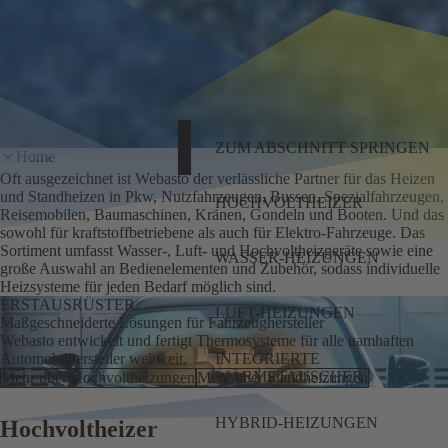
ZUM ABSCHNITT SPRINGEN
Home
Oft ausgezeichnet ist Webasto der verlässliche Partner für das Heizen
und Standheizen in Pkw, Nutzfahrzeugen, Bussen, Spezialfahrzeugen,
HOCHVOLTHEIZER
Reisemobilen, Baumaschinen, Kränen, Gondeln und Booten. Und das
sowohl für kraftstoffbetriebene als auch für Elektro-Fahrzeuge. Das
Sortiment umfasst Wasser-, Luft- und Hochvoltheizgeräte sowie eine
WASSER-HEIZUNGEN
große Auswahl an Bedienelementen und Zubehör, sodass individuelle
Heizsysteme für jeden Bedarf möglich sind.
ERSTAUSRÜSTER
LUFT-HEIZUNGEN
Maßgeschneiderte Lösungen für Fahrzeughersteller
Webasto entwickelt und fertigt Thermosysteme für alle namhaften
INTEGRIERTE
Automobilhersteller weltweit.
WÄRMETAUSCHER
Mehr über Hochvoltheizungen
Mehr über Standheizungen
HYBRID-HEIZUNGEN
Hochvoltheizer