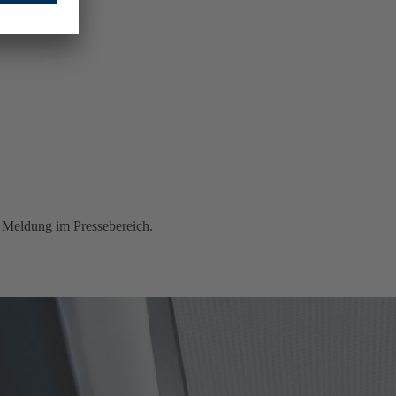
o.com
 Meldung im Pressebereich.