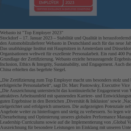
Webasto ist "Top Employer 2023"
Stockdorf – 17. Januar 2023
– Stabilität und Qualität in herausfordern
den Automobilzulieferer Webasto in Deutschland auch für das neue Ja
Das unabhängige Institut mit Hauptsitzen in Amsterdam und Düsseldorf
Organisationen weltweit für exzellente Personalarbeit. Ein rund 400 P
Grundlage der Zertifizierung. Webasto erzielte herausragende Ergebnis
Inclusion, Ethics & Integrity, Sustainability, und Engagement. Auch 
China erhielten das begehrte Siegel.
„Die Zertifizierung zum Top Employer macht uns besonders stolz und b
erfolgreiche Personalarbeit“, sagt Dr. Marc Pastowsky, Executive Vic
„Die Auszeichnung unterstreicht das kontinuierliche Engagement von 
attraktives Arbeitsumfeld mit spannenden Karriere- und Entwicklungsm
guten Ergebnisse in den Bereichen ‚Diversität & Inklusion‘ sowie ‚Nac
zielgerichtet und erfolgreich umsetzen. Die aufgezeigten Potenziale n
Angebote weiter zu hinterfragen und stetig zu verbessern. So legen wi
Überarbeitung und Optimierung unseres globalen Performance Manag
Leadership Curriculums sowie auf die Implementierung von ‚Global Va
Auszeichnung für besondere Leistungen im Einklang mit unseren Unt