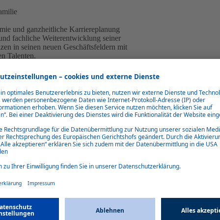
amilie
emie und ganzheitliche Karriereplanung
und fachliche Weiterentwicklung seiner
zen in seinen neuen Geschäftsfeldern mit
en Talenten.
uf die Vereinbarkeit von Arbeit und
ippe oder Krippenbelegplätze in der
ab.
PERSONALTHEMEN
Ludwig Krammer
Communication Expert / Presse
Telefon: +49 89 8 75 77-1116