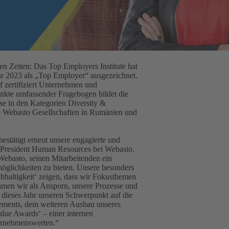
den Zeiten: Das Top Employers Institute hat
hr 2023 als „Top Employer“ ausgezeichnet.
 zertifiziert Unternehmen und
unkte umfassender Fragebogen bildet die
se in den Kategorien Diversity &
die Webasto Gesellschaften in Rumänien und
estätigt erneut unsere engagierte und
e President Human Resources bei Webasto.
Webasto, seinen Mitarbeitenden ein
öglichkeiten zu bieten. Unsere besonders
hhaltigkeit‘ zeigen, dass wir Fokusthemen
ehmen wir als Ansporn, unsere Prozesse und
r dieses Jahr unseren Schwerpunkt auf die
ements, dem weiteren Ausbau unseres
lue Awards‘ – einer internen
ernehmenswerten.“