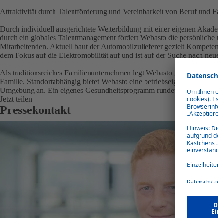
Attraktivität durch Talentförderung und Vereinbarkeit von Beruf und F
Durch individuell ausgerichtete Weiterbildung mit einer eigenen Akad
durch ein globales Talentmanagement fördert Webasto die persönliche 
Mitarbeitenden. Aktuell baut der Automobilzulieferer gezielt Kompeten
dem Fokus auf die Elektromobilität auf und ist auf der Suche nach neu
Als traditionsreiches Familienunternehmen legt Webasto großen Wert a
Familie. Standortabhängig bietet Webasto eine betriebseigene Kinderkr
Umgebung an. Ein eigenes Gesundheitsprogramm rundet das Angebot 
Jetzt teilen
Pressekontakt