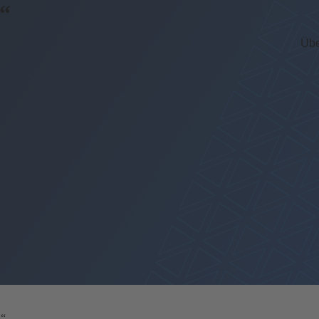
3“
Übe
3“