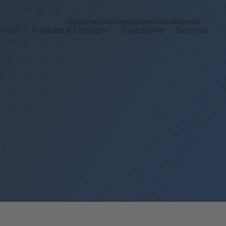
Händlersuche
Presse
Karriere
Händlerportal
r uns
Produkte & Lösungen
Evolutionen
Services