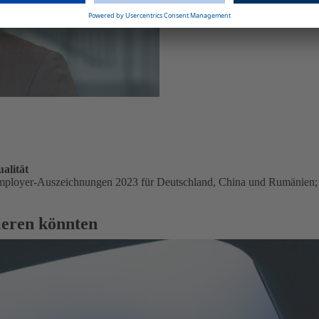
E-Mail: ludwig.krammer@webast
E-Mail senden
alität
‑Employer‑Auszeichnungen 2023 für Deutschland, China und Rumänien;
sieren könnten