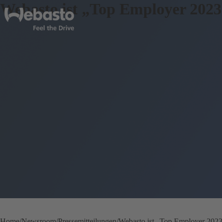
Webasto ist „Top Employer 202
Home
Newsroom
Pressemitteilungen
Webasto ist „Top Employer 202