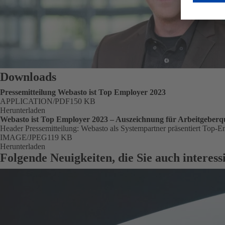
Downloads
Pressemitteilung Webasto ist Top Employer 2023
FORMAT
APPLICATION/PDF
Größe
150 KB
Herunterladen
Webasto ist Top Employer 2023 – Auszeichnung für Arbeitgeberqu
Header Pressemitteilung: Webasto als Systempartner präsentiert Top
FORMAT
IMAGE/JPEG
Größe
119 KB
Herunterladen
Folgende Neuigkeiten, die Sie auch interes