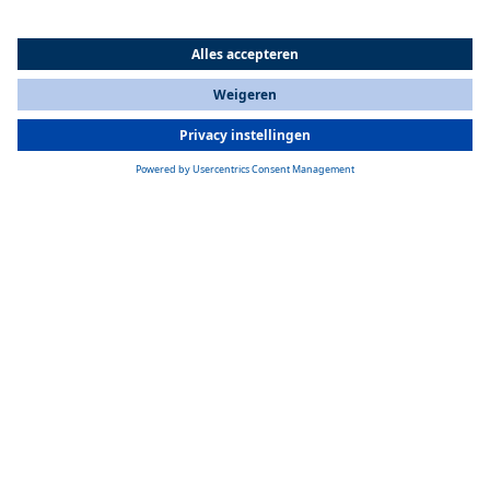
All Countries
You are currently on our website for
Netherlands
. To view your local
information, please visit our website for
America
.
BATTERIJ
Geavanceerde batterijoplossingen
Met OEM-specifieke batterijoplossingen en ons modulaire,
gestandaardiseerde batterijsysteem kunnen we voldoen aan de meest
uiteenlopende eisen van klanten. Duurzaamheid, veiligheid en
prestaties zijn voor ons vanzelfsprekend en staan garant voor
duurzame oplossingen voor schone mobiliteit.
Meer over