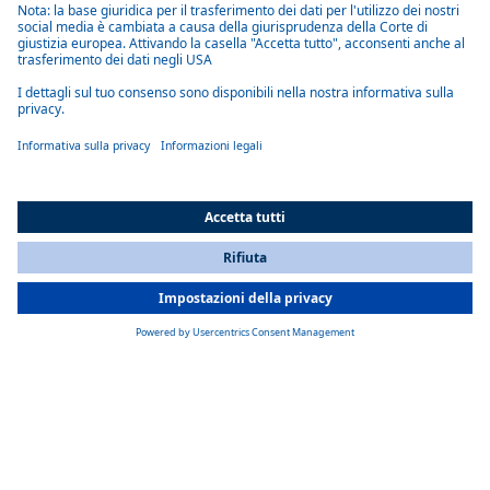
chilogrammi, è dotato di un avanzato sistema di gestione termica
interno a base di acqua/glicole, realizzato con componenti Webasto,
che mantiene le batterie sempre entro il loro intervallo di temperatura
ottimale, garantendo così prestazioni elevate e una lunga durata. Il
sistema è stato sviluppato da ECE in collaborazione con Webasto e
include il
riscaldatore ad alta tensione Webasto
, particolarmente
efficiente.
Con il motore rimosso, il Powerbox 140 funge anche da zavorra. Sotto
il cofano del trattore sono installati due ulteriori pacchi batteria
standard Webasto, consentendo al trattore di operare in modalità
autonoma. Grazie a questa soluzione intelligente, il trattore è in grado
di scaricare un Powerbox 140 vuoto e prelevarne uno completamente
carico con il sollevatore anteriore azionato idraulicamente.
All Countries
You are currently on our website for
Italy
. To view your local
information, please visit our website for
America
.