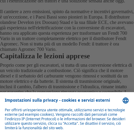
cui l'elettrificazione dei trattori è una soluzione sensata anche oggi.
Il cantiere a zero emissioni, spinto da normative e incentivi governativi,
è un'eccezione, e i Paesi Bassi sono pionieri in Europa. Il distributore
olandese Develon (ex Doosan) Staad e la sua filiale ECE, che avevano
già esperienza nell'elettrificazione con la conversione di escavatori,
hanno ora applicato questa esperienza per trasformare un Fendt 700
Vario in un trattore completamente elettrico per il distributore Fendt
Agromec. Non si tratta più di un modello Fendt: il trattore è ora
chiamato Agromec 700 Vario.
Capitalizza le lezioni apprese
Proprio come per gli escavatori, si tratta di una conversione elettrica di
un veicolo tradizionale a combustione. Ciò significa che il motore
diesel e il serbatoio del carburante vengono rimossi e sostituiti da un
motore elettrico e da batterie. Il sistema di trasmissione originale,
inclusi il cambio, l'albero di trasmissione e l'idraulica, rimane intatto
per garantire che la conversione rimanga economica e sostenibile. I
vantaggi aggiuntivi sono che le caratteristiche operative e la
manutenzione restano simili a quelle del modello diesel.
Powerpack versatili
Il Powerbox 140 è composto da 4
batterie standard Webasto
, con una
capacità totale di 140 kWh. Questo Powerbox, che pesa 2000