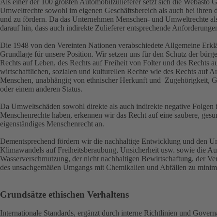
Als einer der 100 größten Automobilzulieferer setzt sich die Webasto
Umweltrechte sowohl im eigenen Geschäftsbereich als auch bei ihren di
und zu fördern. Da das Unternehmen Menschen- und Umweltrechte als 
darauf hin, dass auch indirekte Zulieferer entsprechende Anforderunge
Die 1948 von den Vereinten Nationen verabschiedete Allgemeine Erklä
Grundlage für unsere Position. Wir setzen uns für den Schutz der bürg
Rechts auf Leben, des Rechts auf Freiheit von Folter und des Rechts 
wirtschaftlichen, sozialen und kulturellen Rechte wie des Rechts auf Ar
Menschen, unabhängig von ethnischer Herkunft und Zugehörigkeit, Ges
oder einem anderen Status.
Da Umweltschäden sowohl direkte als auch indirekte negative Folgen für
Menschenrechte haben, erkennen wir das Recht auf eine saubere, gesu
eigenständiges Menschenrecht an.
Dementsprechend fördern wir die nachhaltige Entwicklung und den U
Klimawandels auf Freiheitsberaubung, Unsicherheit usw. sowie die A
Wasserverschmutzung, der nicht nachhaltigen Bewirtschaftung, der V
des unsachgemäßen Umgangs mit Chemikalien und Abfällen zu minimi
Grundsätze ethischen Verhaltens
Internationale Standards, ergänzt durch interne Richtlinien und Govern