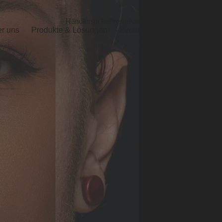
Händlersuche
Presse
Karriere
Händlerportal
r uns
Produkte & Lösungen
Evolutionen
Services