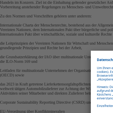
Handeln im Konzern. Ziel ist die Einhaltung geltender gesetzlicher 
Vorbereitung anstehender Regelungen zu Menschen- und Umweltrecht
Zu den Normen und Vorschriften gehören unter anderem:
Internationale Charta der Menschenrechte
, bestehend aus der
Allgemein
Vereinten Nationen
, dem
Internationalen Pakt über bürgerliche und po
Internationalen Pakt über wirtschaftliche
,
soziale und kulturelle Recht
die
Leitprinzipien der Vereinten Nationen für Wirtschaft und Menschen
grundlegende Prinzipien und Rechte bei der
Arbeit,
die
Grundsatzerklärung der IAO über multinationale Unternehmen und
die
ILO-Norm 169
und
Leitfaden für multinationale Unternehmen der Organisation für wirts
(OECD)
sowie
das 2023 in Kraft getretene
Lieferkettensorgfaltspflichtengesetz (SC
weltweit tätigen Automobilzulieferer zur Achtung der Würde und der
Aktivitäten seiner Mitarbeiter und direkten Zulieferer betroffen sind
Corporate Sustainability Reporting Directive (CSRD) und EU-Taxono
EU-Verordnung über Konfliktmineralien