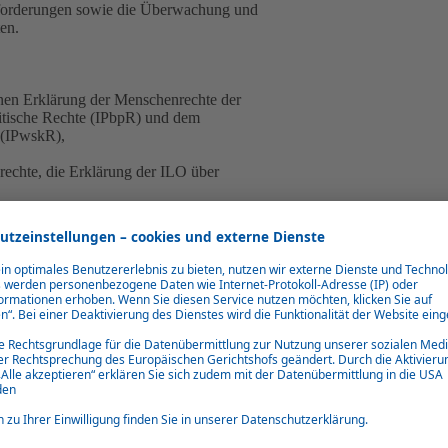
Anforderungen sowie die Überwachung und
en.
en Erklärung der Menschenrechte der
litische Rechte (IPbpR)
und dem
e (IPwskR),
rechte
, die
Erklärung der ILO über
 Sozialpolitik (MNE-Erklärung)
und
chaftliche Zusammenarbeit und Entwicklung
DDA, LkSG)
verpflichtet Webasto als
 Rechte von Menschen, die von den
mie