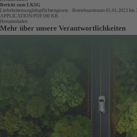
Bericht zum LKSG
Lieferkettensorgfaltspflichtengesetz - Betriebszeitraum 01.01.2023 bis
FORMAT
APPLICATION/PDF
Größe
180 KB
Herunterladen
Mehr über unsere Verantwortlichkeiten