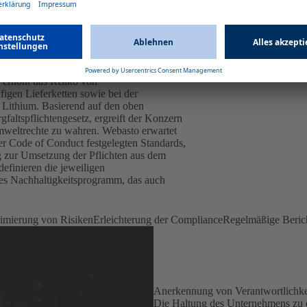
e erhöht das Risiko von
igen Lieferketten sowie bei der
 Lithium. Basierend auf den oben
altspflichtengesetz, ergreift der Konzern
weltrechte zu wahren. Webasto erwartet
er Code of Conduct festgelegten Standards,
g zur Umsetzung der Pflichten aus dem
efinieren die jeweiligen
des Nachhaltigkeitsprogramm, das auch
imierung von Risiken
Erleichterung der Compliance
Regelmäßige Berich
Anerkennung von Verantwortlichke
Die Haltung des Unternehmens zu d