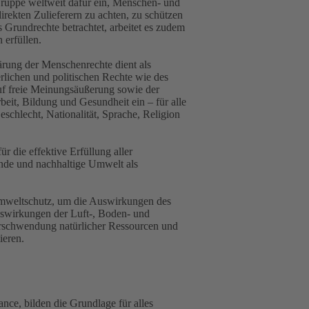
 Gruppe weltweit dafür ein, Menschen- und
rekten Zulieferern zu achten, zu schützen
Grundrechte betrachtet, arbeitet es zudem
n erfüllen.
rung der Menschenrechte dient als
erlichen und politischen Rechte wie des
auf freie Meinungsäußerung sowie der
beit, Bildung und Gesundheit ein – für alle
chlecht, Nationalität, Sprache, Religion
 die effektive Erfüllung aller
nde und nachhaltige Umwelt als
mweltschutz, um die Auswirkungen des
uswirkungen der Luft-, Boden- und
erschwendung natürlicher Ressourcen und
eren.
ance, bilden die Grundlage für alles