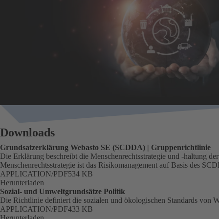
Downloads
Grundsatzerklärung Webasto SE (SCDDA) | Gruppenrichtlinie
Die Erklärung beschreibt die Menschenrechtsstrategie und -haltung de
Menschenrechtsstrategie ist das Risikomanagement auf Basis des SC
FORMAT
APPLICATION/PDF
Größe
534 KB
Herunterladen
Sozial- und Umweltgrundsätze Politik
Die Richtlinie definiert die sozialen und ökologischen Standards von
FORMAT
APPLICATION/PDF
Größe
433 KB
Herunterladen