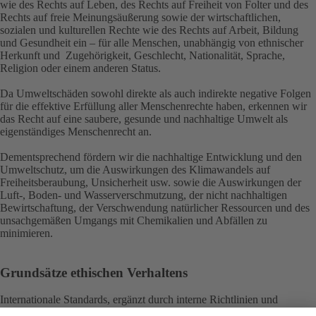
wie des Rechts auf Leben, des Rechts auf Freiheit von Folter und des
Rechts auf freie Meinungsäußerung sowie der wirtschaftlichen,
sozialen und kulturellen Rechte wie des Rechts auf Arbeit, Bildung
und Gesundheit ein – für alle Menschen, unabhängig von ethnischer
Herkunft und Zugehörigkeit, Geschlecht, Nationalität, Sprache,
Religion oder einem anderen Status.
Da Umweltschäden sowohl direkte als auch indirekte negative Folgen
für die effektive Erfüllung aller Menschenrechte haben, erkennen wir
das Recht auf eine saubere, gesunde und nachhaltige Umwelt als
eigenständiges Menschenrecht an.
Dementsprechend fördern wir die nachhaltige Entwicklung und den
Umweltschutz, um die Auswirkungen des Klimawandels auf
Freiheitsberaubung, Unsicherheit usw. sowie die Auswirkungen der
Luft-, Boden- und Wasserverschmutzung, der nicht nachhaltigen
Bewirtschaftung, der Verschwendung natürlicher Ressourcen und des
unsachgemäßen Umgangs mit Chemikalien und Abfällen zu
minimieren.
Grundsätze ethischen Verhaltens
Internationale Standards, ergänzt durch interne Richtlinien und
Governance, bilden die Grundlage für alles Handeln im Konzern. Ziel