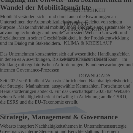
Wandel der Mobilitätsmärkte
WESENTLICHKEIT
Mobilität verändert sich – und damit auch die Erwartungen an
Unternehmen der Automobilzulieferbranche. Geleitet von seinem
PRODUKT-
Purpose „Make individual mobility more enjoyable and sustainable by
VERANTWORTUNG
advancing technology and people“ adressiert Webasto Umwelt- und
Sozialthemen in seiner Geschäftstätigkeit, in der Produktentwicklung
KLIMA & KREISLAUF
und im Dialog mit Stakeholdern.
Das Unternehmen konzentriert sich auf wesentliche Handlungsfelder,
in denen es Auswirkungen, Risiken und Chancen steuern kann – im
MENSCHEN-RECHTE
Einklang mit regulatorischen Anforderungen, Kundenerwartungen und
internen Governance-Prozessen.
DOWNLOADS
Seit 2022 veröffentlicht Webasto jährlich einen Nachhaltigkeitsbericht,
der Strategie, Maßnahmen, ausgewählte Kennzahlen, Fortschritte und
Herausforderungen abdeckt. Für das Geschäftsjahr 2025 hat Webasto
seinen
Nachhaltigkeitsbericht
freiwillig in Anlehnung an die CSRD,
die ESRS und die EU-Taxonomie erstellt.
Strategie, Management & Governance
Webasto integriert Nachhaltigkeitsthemen in Unternehmensstrategie,
Governance, interne Steuerung und Berichterstattung.
In einem