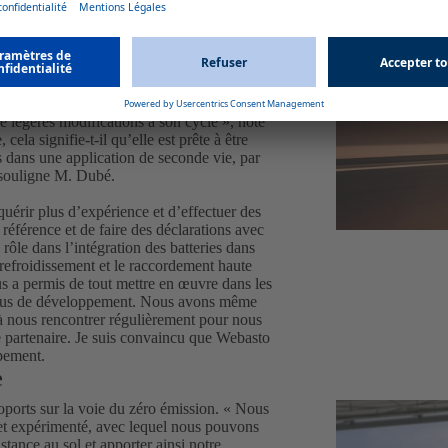
ur nous d’équiper nos véhicules de la
ché aujourd’hui. Nous espérons que la
enir », souligne Jochen Preßmar. En ce qui
ins huit ans. Passé ce délai, la batterie
e d’origine. « Il reste à voir si le client
e légères modifications à son cycle », note
cela signifie-t-il qu’elle est prête à être
ntes dans une application de seconde vie, par
 souligne M. Dubé.
cquérir plus d’expérience et d’effectuer des
référence et de faire des déclarations avec
rôle dans l’intégration des batteries dans
e refroidissement et le raccordement haute
 a permis de tout mettre en œuvre dans les
cessus de développement. Nous avons même
 à nous rencontrer régulièrement pour nous
re partenaire. Je suis convaincu que Webasto
ppement.
e
oports sur la voie du zéro émission. « Nous
et expérimenté, avec lequel nous pouvons
stance au sol et apporter ainsi notre