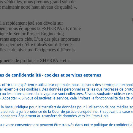
nos véhicules, nous prenons grand soin de
 maintenir notre haut niveau de qualité »,
il a rapidement jeté son dévolu sur
 client, nous équipons la »SHERPA« E d’une
que le Senior Project Engineering
rents aspects clés. L’un des plus importants
eur permet d’être utilisés sur différents
les et de niveaux d’exigences différents.
segments de produits « SHERPA » et «
nstruction modulaire », c’est ainsi que
il était également important que les
t le cas ici, car elles ont été soumises à
avec les composants radio ou électroniques.
égration
tterie par rapport à l’autre, Goldhofer
 cobalt comme les plus efficaces. « La
ous, car les véhicules sont censés être
anganèse-oxyde de cobalt, la densité
iron un tiers.