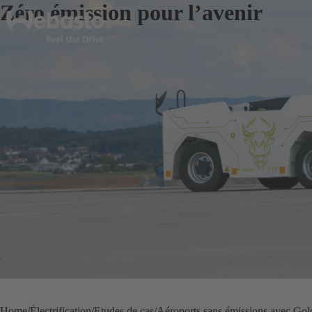
Zéro émission pour l’avenir
Home
Électrification
Etudes de cas
Aéroports sans émissions avec Gol