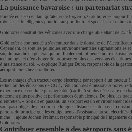
La puissance bavaroise : un partenariat str
Fondée en 1705 en tant qu’atelier de forgeron, Goldhofer est aujourd’hu
robustes et intelligentes pour le transport lourd et spécial – sur et hors r
Goldhofer construit des véhicules avec une charge utile allant de 25 t à
Goldhofer a commencé à s’aventurer dans le domaine de l’électrificatio
Cependant, ce sont les politiques environnementales supranationales et 
sûr, du marché en général qui ont finalement influencé notre décision 
technologie et d’envisager de proposer en plus des versions électriqu
d’assistance au sol. », explique Rüdiger Dube, responsable de la gestio
aéroportuaire chez Goldhofer.
Les avantages d’un tracteur cargo électrique par rapport à un tracteur
réduction des émissions de CO2 , réduction des émissions sonores, réduct
expérience de conduite plus agréable (car il n’est plus nécessaire de ch
nettement plus positive et performances équivalentes. De plus, les tract
d’entretien. « Soit dit en passant, un aéroport est un environnement idéal
sont pas obligés de parcourir de longues distances et de passer consta
partons du principe que les équipements d’assistance au sol électrifiés d
niche », ajoute Jochen Preßmar, responsable principal de l’ingénierie de
Goldhofer.
Contribuer ensemble à des aéroports sans é