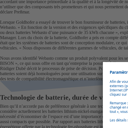
accordant une importance primordiale à la qualité et à la longévité de 
n’utiliser que des composants très prometteurs et qui nous permettent de
déclare Preßmar.
Lorsque Goldhofer a essayé de trouver le bon fournisseur de batteries, 
Webasto. « En fonction de la version et des exigences spécifiques du
ou deux batteries Webasto d’une puissance de 35 kWh chacune », expli
Manager. Lors du choix de la batterie, Goldhofer a pris en compte diffé
était que les systèmes de batteries sont de conception modulaire, ce qui l
véhicules. « Nous disposons de différentes gammes de véhicules, de tail
Nous avons identifié Webasto comme un produit polyvalent pour les 
BISON », ce qui nous offre en tant qu’entreprise la possibilité d’une co
Rüdiger Dubé décrit le processus de prise de décision. Pour Goldhofer, 
batteries soient déjà homologuées pour une utilisation sur route, ce qui es
des tests de compatibilité électromagnétique et n’interfèrent donc pas 
Technologie de batterie, durée de vie et int
Bien qu’il n’accorde pas de préférence générale à une technologie de ba
considère actuellement les batteries lithium-nickel-manganèse-oxyde de
nécessité d’économiser de l’espace est d’une importance capitale pour n
aussi compacts que possible. Par rapport aux batteries lithium-nickel-m
énergétique offerte par la technologie fer-phosphate est inférieure d’env