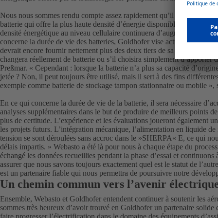
Nous nous sommes rendu compte assez rapidement qu’il était crucial po
batterie qui offre la plus haute densité d’énergie disponible sur le mar
densité énergétique au niveau cellulaire continuera d’augmenter à l’av
concerne la durée de vie des batteries, Goldhofer vise actuellement au mo
devrait encore fournir nettement plus des deux tiers de sa capacité de sorti
changera réellement de batterie ou s’il choisira simplement d’apporter d
Preßmar. « Cependant : lorsque la batterie n’a plus sa capacité d’origine, 
jetée ? Non, il peut toujours être utilisé, mais il sert à des fins différe
exemple comme batterie de stockage tampon stationnaire ou mobile »,
En ce qui concerne la durée de vie de la batterie, il sera nécessaire d’a
analyses supplémentaires dans le but de produire de meilleurs points de 
plus de certitude. L’expérience et les évaluations joueront également un 
les projets futurs. L’intégration mécanique, l’alimentation en liquide d
tension se sont déroulées sans accroc dans le »SHERPA« E, ce qui nous
délais impartis. » Webasto a été là pour nous à chaque étape du pro
échangé les données recueillies pendant la phase d’essai et continuons
assurer que nous savons toujours exactement quel est le statut de l’aut
est un partenaire fiable qui nous permettra de poursuivre notre dévelo
Un chemin commun vers l’avenir électriqu
Ensemble, Webasto et Goldhofer entendent continuer à soutenir les aér
sommes très heureux d’avoir trouvé en Goldhofer un partenaire solide 
faire progresser l’électrification dans le domaine des équipements d’assi