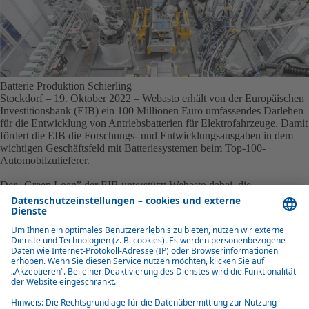
Batterie Produktion Schierling
Stockdorf – 19. Oktober 2022
– Webasto erhält von der Europäischen
Investitionsbank (EIB) ein 100 Millionen Euro umfassendes Darlehen
für die Entwicklung von Antriebsbatterien für Elektrofahrzeuge. Damit
fördert die EIB die Forschungs- und Entwicklungsausgaben in dem
wichtigen Geschäftsfeld mit Batteriesystemen beim Top-100-
Automobilzulieferer.
Der „Green Loan” der EIB unterstützt Webasto dabei, die
klimaneutrale Mobilität der Zukunft weiter voranzutreiben. Projekte
mit grüner Finanzierung müssen zur Einsparung von CO
, zur
2
Verbesserung der Versorgungssicherheit und zur Bekämpfung des
Klimawandels beitragen und dies auch laufend nachweisen.
Trotz erschwerter wirtschaftlicher Rahmenbedingungen baute Webasto
sein Geschäft mit Lösungen für die Elektromobilität zuletzt erheblich
aus. Der Umsatz in diesem Bereich verdoppelte sich 2021 im
Vergleich zum Vorjahr auf 155 Millionen Euro. Im Batteriebereich