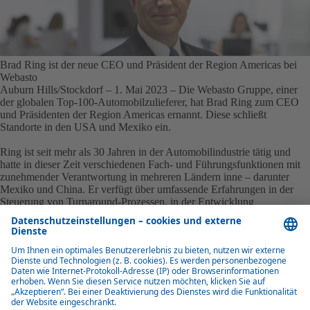
Brad Ring ist der neue CEO und Präsident der Region Americas bei
Webasto
Auburn Hills/Stockdorf – 1. Mai 2023
– Die Webasto Gruppe, einer
der globalen Top-100-Automobilzulieferer, hat Brad Ring zum CEO
und Präsidenten der Region Americas ernannt. Diese schließt
Standorte in den USA und Mexiko ein.
Ring ist seit mehr als 30 Jahren in der Automobilindustrie tätig und
hatte in dieser Zeit verschiedenen Fach- und Führungsfunktionen mit
zunehmender Verantwortung in mehreren Ländern inne – darunter
Mexiko und China. Er verfügt über umfassende Erfahrungen in der
Steuerung von Turnaround-Prozessen, in der Entwicklung
leistungsstarker Teams und im Management von Kundenbeziehungen.
Zuletzt war Ring Präsident von Faurecia Clean Mobility, North
America (ein Geschäftsbereich von Forvia), wo er die Bereiche
Strategie, Finanzen, Vertrieb, Technik, Produktentwicklung und
Produktion leitete.
„Wir freuen uns, Brad bei Webasto begrüßen zu dürfen. Er stößt in
einer Zeit schnellen Wandels und Wachstums zu uns. Mit seinem