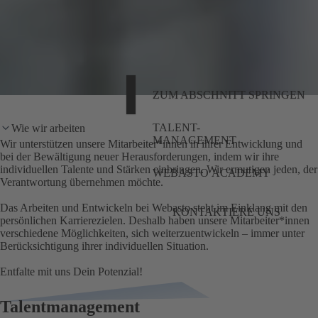
ZUM ABSCHNITT SPRINGEN
TALENT-
Wie wir arbeiten
MANAGEMENT
Wir unterstützen unsere Mitarbeiter*innen in ihrer Entwicklung und
bei der Bewältigung neuer Herausforderungen, indem wir ihre
individuellen Talente und Stärken einbringen. Wir ermutigen jeden, der
WEBASTO ACADEMY
Verantwortung übernehmen möchte.
Das Arbeiten und Entwickeln bei Webasto steht im Einklang mit den
KONTAKTIERE UNS
persönlichen Karrierezielen. Deshalb haben unsere Mitarbeiter*innen
verschiedene Möglichkeiten, sich weiterzuentwickeln – immer unter
Berücksichtigung ihrer individuellen Situation.
Entfalte mit uns Dein Potenzial!
Talentmanagement