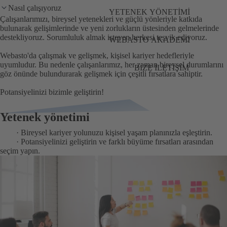
Nasıl çalışıyoruz
YETENEK YÖNETIMI
Çalışanlarımızı, bireysel yetenekleri ve güçlü yönleriyle katkıda
bulunarak gelişimlerinde ve yeni zorlukların üstesinden gelmelerinde
destekliyoruz. Sorumluluk almak isteyen herkesi teşvik ediyoruz.
WEBASTO AKADEMI
Webasto'da çalışmak ve gelişmek, kişisel kariyer hedefleriyle
uyumludur. Bu nedenle çalışanlarımız, her zaman bireysel durumlarını
BIZE İLETIŞIM
göz önünde bulundurarak gelişmek için çeşitli fırsatlara sahiptir.
Potansiyelinizi bizimle geliştirin!
Yetenek yönetimi
· Bireysel kariyer yolunuzu kişisel yaşam planınızla eşleştirin.
· Potansiyelinizi geliştirin ve farklı büyüme fırsatları arasından
seçim yapın.