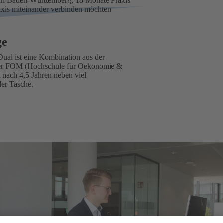
 in Baden-Württemberg, 18 Monate Praxis
axis miteinander verbinden möchten
ge
al ist eine Kombination aus der
 der FOM (Hochschule für Oekonomie &
 nach 4,5 Jahren neben viel
der Tasche.