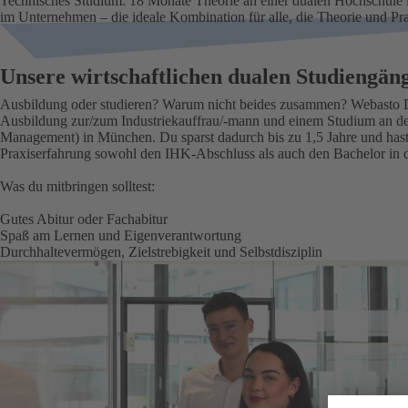
Technisches Studium: 18 Monate Theorie an einer dualen Hochschule
im Unternehmen – die ideale Kombination für alle, die Theorie und Pr
Unsere wirtschaftlichen dualen Studiengän
Ausbildung oder studieren? Warum nicht beides zusammen? Webasto Du
Ausbildung zur/zum Industriekauffrau/-mann und einem Studium an
Management) in München. Du sparst dadurch bis zu 1,5 Jahre und hast
Praxiserfahrung sowohl den IHK-Abschluss als auch den Bachelor in 
Was du mitbringen solltest:
Gutes Abitur oder Fachabitur
Spaß am Lernen und Eigenverantwortung
Durchhaltevermögen, Zielstrebigkeit und Selbstdisziplin