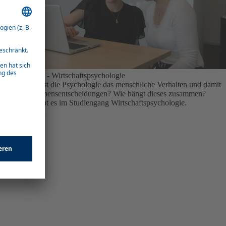
Webasto Dual - Wirtschaftspsychologie
Wie beeinflusst die Psychologie das menschliche Verhalten und damit
die Unternehmensentscheidungen? Wie hängt dieses zusammen?
Antworten gibt es im Studiengang Wirtschaftspsychologie.
Mehr erfahren