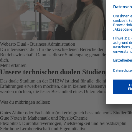
Webasto Dual - Business Administration
Du interessierst dich für die verschiedenen Bereiche der
Betriebswirtschaft. Dann ist dieser Studiengang genau der richtige für
dich.
Mehr erfahren
Unsere technischen dualen Studiengänge
Das duale Studium an der DHBW ist ideal für alle, die nicht nur theor
Erfahrungen erwerben möchten, die in kleinen Klassenverbänden von P
werden möchten, die fester Bestandteil eines Unternehmens sein möcht
Was du mitbringen solltest:
Gutes Abitur oder Fachabitur (mit erfolgreich bestandenem - Studierfähi
Gute Noten in Mathematik und Physik/Chemie
Flexibilität, Durchhaltevermögen, Zielstrebigkeit und Selbstdisziplin
Sehr hohe Lernbereitschaft und Eigeninitiative