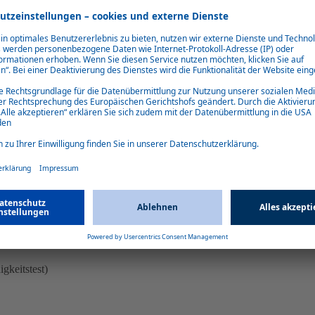
Webasto Dual - Management & Digitalisierung
Betriebswirtschaft und IT - beides kombiniert in einem Studiengang.
Interessiert?
Mehr erfahren
etische Kenntnisse, sondern auch praktische
rofessoren aus der Praxis ausgebildet
en.
gkeitstest)