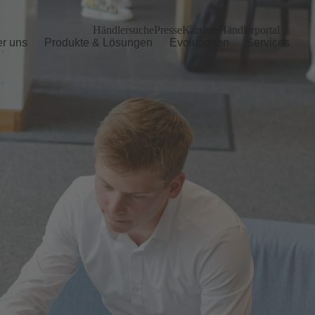
Händlersuche
Presse
Karriere
Händlerportal
r uns
Produkte & Lösungen
Evolutionen
Services