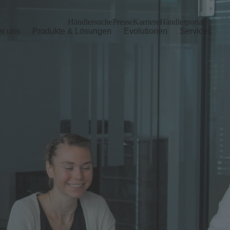
Händlersuche
Presse
Karriere
Händlerportal
r uns
Produkte & Lösungen
Evolutionen
Services