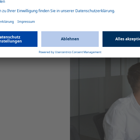
oßen Familie.
ders wichtig. Deshalb zählt bei uns der
 Mitarbeiter*in, ob Azubi oder Chef*in.
d wirst überall respektiert. Unsere
oller Erfolg wird.
etzwerks ist.