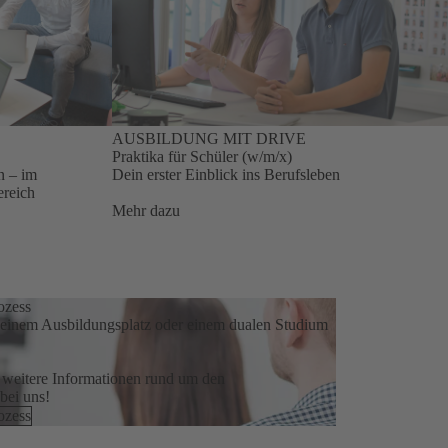
AUSBILDUNG MIT DRIVE
Praktika für Schüler (w/m/x)
n – im
Dein erster Einblick ins Berufsleben
ereich
Mehr dazu
ozess
n einem Ausbildungsplatz oder einem dualen Studium
r weitere Informationen rund um den
bei uns!
ozess