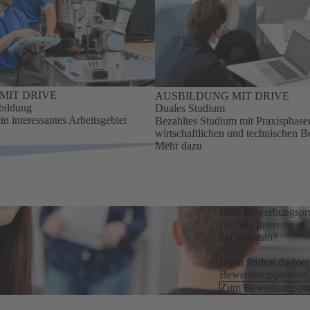
MIT DRIVE
AUSBILDUNG MIT DRIVE
bildung
Duales Studium
in interessantes Arbeitsgebiet
Bezahltes Studium mit Praxisphase
wirtschaftlichen und technischen B
Mehr dazu
Dein Bewerbungspr
Du hast Interesse a
bei Webasto?
Dann findest du hie
Bewerbungsprozess 
Zum Bewerbungspr