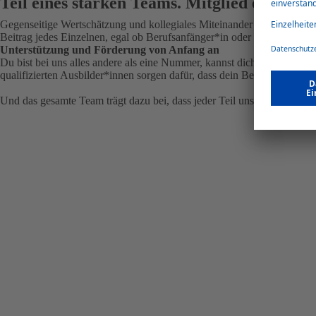
Teil eines starken Teams. Mitglied einer gr
Gegenseitige Wertschätzung und kollegiales Miteinander sind uns beson
Beitrag jedes Einzelnen, egal ob Berufsanfänger*in oder langjährige*r
Unterstützung und Förderung von Anfang an
Du bist bei uns alles andere als eine Nummer, kannst dich einbringen un
qualifizierten Ausbilder*innen sorgen dafür, dass dein Berufsstart ein v
Und das gesamte Team trägt dazu bei, dass jeder Teil unseres großen N