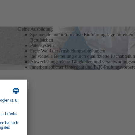
Deine Ausbildung
Spannende und informative Einführungstage für einen o
Berufsleben
Patensystem
Freie Wahl der Ausbildungsabteilungen
Individuelle Betreuung durch qualifizierte Fachabteilu
Abwechslungsreiche Tätigkeiten und verantwortungsvo
Innerbetrieblicher Unterricht und IHK-Prüfungsvorber