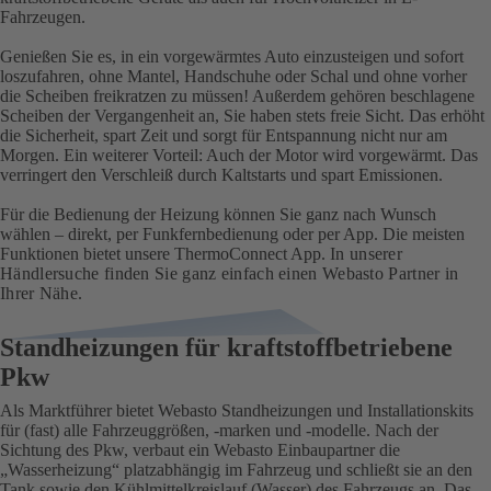
Fahrzeugen.
Genießen Sie es, in ein vorgewärmtes Auto einzusteigen und sofort
loszufahren, ohne Mantel, Handschuhe oder Schal und ohne vorher
die Scheiben freikratzen zu müssen! Außerdem gehören beschlagene
Scheiben der Vergangenheit an, Sie haben stets freie Sicht. Das erhöht
die Sicherheit, spart Zeit und sorgt für Entspannung nicht nur am
Morgen. Ein weiterer Vorteil: Auch der Motor wird vorgewärmt. Das
verringert den Verschleiß durch Kaltstarts und spart Emissionen.
Für die Bedienung der Heizung können Sie ganz nach Wunsch
wählen – direkt, per Funkfernbedienung oder per App. Die meisten
Funktionen bietet unsere ThermoConnect App.
In unserer
Händlersuche
finden Sie ganz einfach einen Webasto Partner in
Ihrer Nähe.
Standheizungen für kraftstoffbetriebene
Pkw
Als Marktführer bietet Webasto Standheizungen und Installationskits
für (fast) alle Fahrzeuggrößen, -marken und -modelle. Nach der
Sichtung des Pkw, verbaut ein Webasto Einbaupartner die
„Wasserheizung“ platzabhängig im Fahrzeug und schließt sie an den
Tank sowie den Kühlmittelkreislauf (Wasser) des Fahrzeugs an. Das