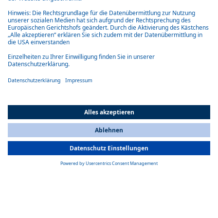
Das Auto wird warm, die Scheiben tauen ab. Für den Start nutzt die
Thermo Top Evo etwas Strom aus der Fahrzeugbatterie. Dabei ist sie
sehr effizient und verfügt über eine Schutzfunktion, die das Gerät bei
niedriger Batteriespannung abschaltet, sodass das Starten des Autos
stets möglich bleibt. Bei der nächsten Fahrt wird die Batterie wieder
aufgeladen. Als Faustregel gilt: Fahrzeit gleich (vorhergehender)
Heizzeit.
Wenn Sie häufig Kurzstrecken fahren oder Ihr Pkw in einer Garage
steht, empfehlen wir Ihnen unsere strombetriebene eThermo Top Eco.
An eine 230-V-Steckdose angeschlossen nutzt diese Wasserheizung
Strom zum Vorwärmen des Fahrzeugs. Positiver Nebeneffekt: Dank
der integrierten Erhaltungsladefunktion für 12-V-Batterien wird die
Autobatterie während des Betriebs mitgeladen.
All Countries
You are currently on our website for
Switzerland
. To view your local
information, please visit our website for
America
.