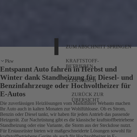
ZUM ABSCHNITT SPRINGEN
KRAFTSTOFF-
Pkw
BETRIEBEN
Entspannt Auto fahren in Herbst und
Winter dank Standheizung für Diesel- und
ELEKTRISCH
Benzinfahrzeuge oder Hochvoltheizer für
E-Autos
ZURÜCK ZUR
ÜBERSICHT
Die zuverlässigen Heizlösungen vom Marktführer Webasto machen
Ihr Auto auch in kalten Monaten zur Wohlfühloase. Ob es Strom,
Benzin oder Diesel tankt, wir haben für jeden Antrieb das passende
Heizgerät. Zur Nachrüstung gibt es die klassische kraftstoffbetriebene
Standheizung oder eine Variante, die Storm aus der Steckdose nutzt.
Für Erstausrüster bieten wir maßgeschneiderte Lösungen sowohl für
kraftstoffbetriebene Geräte als auch für Hochvoltheizer in E-