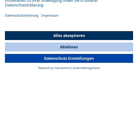
Aufdach- und integrierte Klimaanlagen sowie die zuverlässige
Kühlung von transportierten Gütern ermöglichen sichere und
angenehme Fahrten auch in heißen Umgebungen.
All Countries
You are currently on our website for
Switzerland
. To view your local
information, please visit our website for
America
.