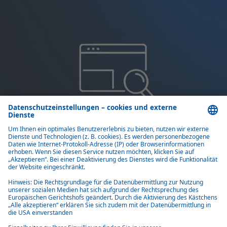
Product finder
Verschaffen Sie sich einen Überblick über die variablen Webasto
Heizlösungen für Vans.
Mehr dazu
Alle Heizlösungen für Transporter
Klimaanlagen und Frachtkühlung für
Transporter