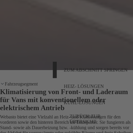
ZUM ABSCHNITT SPRINGEN
Fahrzeugsegment
HEIZ- LÖSUNGEN
Klimatisierung von Front- und Laderaum
für Vans mit konventionellem oder
KÜHL-LÖSUNGEN
elektrischem Antrieb
ZURÜCK ZUR
Webasto bietet eine Vielzahl an Heiz- und Kühllösungen für den
ÜBERSICHT
vorderen sowie den hinteren Bereich im Transporter. Sie fungieren als
Stand- sowie als Dauerheizung bzw. -kühlung und sorgen bereits vor
der Abfahrt für vorgewärmte oder gekühlte Räume und freie Scheiben.