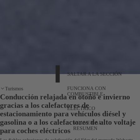
SALTAR A LA SECCIÓN
FUNCIONA CON
Turismos
COMBUSTIBLE
Conducción relajada en otoño e invierno
gracias a los calefactores de
ELÉCTRICO
estacionamiento para vehículos diésel y
gasolina o a los calefactores de alto voltaje
VOLVER AL
RESUMEN
para coches eléctricos