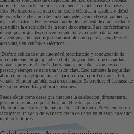
Las fiables soluciones de calefacción del líder del mercado Webasto
convierten su coche en un oasis de bienestar incluso en los meses
fríos. No importa si se trata de un coche eléctrica, a gasolina o diésel,
tenemos la calefacción adecuada para usted. Para el reequipamiento,
existe el clásico calefactor estacionario de combustible o una variante
que utiliza la electricidad de la toma de corriente. Para los fabricantes
de equipos originales, ofrecemos soluciones a medida tanto para
dispositivos alimentados por combustible como para calentadores de
alto voltaje en vehículos eléctricos.
¡Disfrute subiendo a un automóvil precalentado y conduciendo de
inmediato, sin abrigo, guantes o bufanda y sin tener que raspar las
ventanas primero! Además, las ventanas empañadas son cosa del
pasado y siempre se tiene una visión clara. Esto aumenta la seguridad,
ahorra tiempo y proporciona relajación no solo por la mañana. Otra
ventaja: el motor también está precalentado. Esto reduce el desgaste de
los arranques en frío y ahorra emisiones.
Puede elegir cómo desea que funcione la calefacción: directamente,
por control remoto o por aplicación. Nuestra aplicación
ThermoConnect ofrece la mayoría de las funciones.
Puede encontrar
fácilmente un socio de Webasto cerca de usted en nuestro
buscador
de distribuidores
.
Calefacciones de estacionamiento para