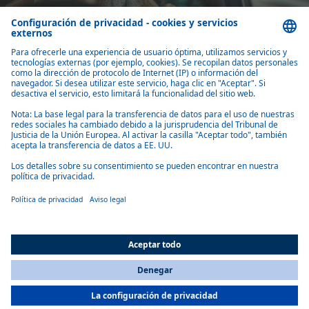
El coche se calienta y las ventanillas se descongelan. Para empezar, el
Thermo Top Evo utiliza algo de energía de la batería del vehículo. Es
muy eficiente y tiene una función de protección que apaga el
dispositivo cuando el voltaje de la batería es bajo para que siempre se
pueda arrancar el automóvil. La batería se recarga en el siguiente viaje.
Como regla general: el tiempo de conducción es igual al tiempo de
calefacción (anterior).
Si conduce con frecuencia distancias cortas o su automóvil está
estacionado en un garaje, le recomendamos nuestro eThermo Top
Eco eléctrico. Conectado a una toma de corriente de 230 V, este
calentador de agua utiliza electricidad para precalentar el vehículo.
Un efecto secundario positivo: gracias a la función de carga lenta
integrada para baterías de 12 V, la batería del automóvil también se
carga durante el funcionamiento.
All Countries
You are currently on our website for
Spain
. To view your local
information, please visit our website for
America
.