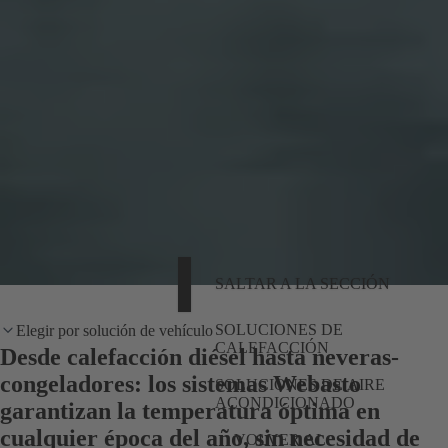
SALTAR A LA SECCIÓN
SOLUCIONES DE
Elegir por solución de vehículo
CALEFACCIÓN
Desde calefacción diésel hasta neveras-
congeladores: los sistemas Webasto
SOLUCIONES DE AIRE
ACONDICIONADO
garantizan la temperatura óptima en
cualquier época del año, sin necesidad de
VOLVER AL