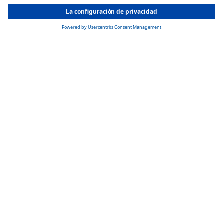
All Countries
You are currently on our website for
Spain
. To view your local
information, please visit our website for
America
.
Calefacciones de aire
Calor rápido y silencioso dondequiera que vayas: los calefactores de a
pequeños.
Aprende más