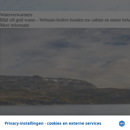
Waterverwarmers
Blijf off-grid warm – Webasto-boilers houden uw cabine en motor beha
Meer informatie