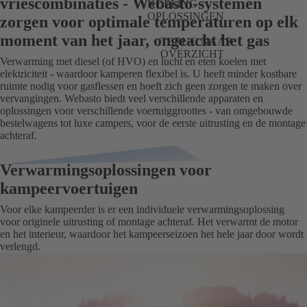
vriescombinaties - Webasto-systemen
KOELING
OPLOSSINGEN
zorgen voor optimale temperaturen op elk
moment van het jaar, ongeacht het gas
TERUG NAAR
OVERZICHT
Verwarming met diesel (of HVO) en lucht en eten koelen met
elektriciteit - waardoor kamperen flexibel is. U heeft minder kostbare
ruimte nodig voor gasflessen en hoeft zich geen zorgen te maken over
vervangingen. Webasto biedt veel verschillende apparaten en
oplossingen voor verschillende voertuiggroottes - van omgebouwde
bestelwagens tot luxe campers, voor de eerste uitrusting en de montage
achteraf.
Verwarmingsoplossingen voor
kampeervoertuigen
Voor elke kampeerder is er een individuele verwarmingsoplossing
voor originele uitrusting of montage achteraf. Het verwarmt de motor
en het interieur, waardoor het kampeerseizoen het hele jaar door wordt
verlengd.