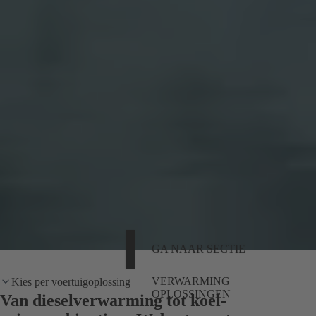
GA NAAR SECTIE
VERWARMING
Kies per voertuigoplossing
OPLOSSINGEN
Van dieselverwarming tot koel-