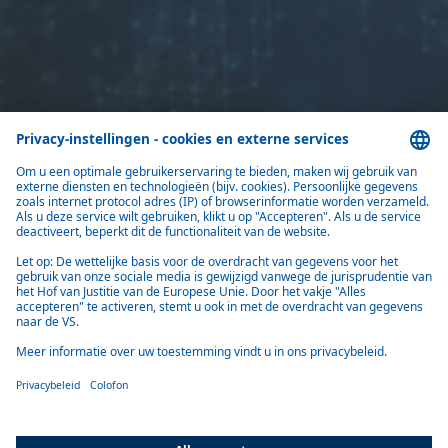
Home
Contact
Heeft u vragen over onze producten of diensten?
Neem dan gerust
contact met ons op via ons formulier.
Neem contact met ons op
Producten
Oplossingen