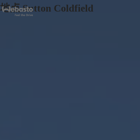
地点 Sutton Coldfield