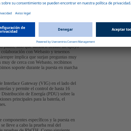
 a algunos participantes en el mercado. Y,
es. Por ejemplo, en lugar de prototipos de
serie que fueran compatibles con el resto de
bido a que el espacio es limitado en el
pués de un intenso escrutinio del mercado y
 estándar de Webasto para vehículos
to plazo, sino que también brindó un apoyo
ha colaboración con Webasto y tenemos
 siempre implica que surjan preguntas muy
os muy de cerca con Webasto, recibimos
ibimos soporte durante la puesta en marcha
le Interface Gateway (VIG) en el lado del
terías y permite el control de hasta 16
e Distribución de Energía (PDU) sobre la
ones principales para la batería, el
nes.
 componentes específicos y la puesta en
se lleve a cabo la prueba real del
ta de pruebas de RWTH. Como siguiente