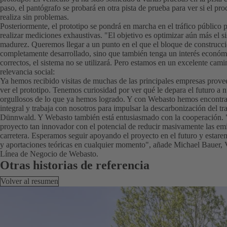
paso, el pantógrafo se probará en otra pista de prueba para ver si el pro
realiza sin problemas.
Posteriormente, el prototipo se pondrá en marcha en el tráfico público 
realizar mediciones exhaustivas. "El objetivo es optimizar aún más el 
madurez. Queremos llegar a un punto en el que el bloque de construcci
completamente desarrollado, sino que también tenga un interés económi
correctos, el sistema no se utilizará. Pero estamos en un excelente cami
relevancia social:
Ya hemos recibido visitas de muchas de las principales empresas prov
ver el prototipo. Tenemos curiosidad por ver qué le depara el futuro a
orgullosos de lo que ya hemos logrado. Y con Webasto hemos encontra
integral y trabaja con nosotros para impulsar la descarbonización del t
Dünnwald. Y Webasto también está entusiasmado con la cooperación. "
proyecto tan innovador con el potencial de reducir masivamente las em
carretera. Esperamos seguir apoyando el proyecto en el futuro y estar
y aportaciones teóricas en cualquier momento", añade Michael Bauer, V
Línea de Negocio de Webasto.
Otras historias de referencia
Volver al resumen