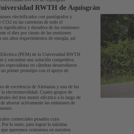
a Universidad RWTH de Aquisgrán
ones electrificados con pantógrafos y
 CO2 en las carreteras de todo el
n significativa y duradera de las emisiones
e el diez por ciento de las emisiones
 sus altos requerimientos de energía, así
d Eléctrica (PEM) de la Universidad RWTH
ón y encontrar una solución competitiva
s especialistas en cátedras desarrollaron
n un primer prototipo con el apoyo de
s de excelencia de Alemania y una de las
 la electromovilidad. Cuatro grupos de
ales del tren motriz eléctrico a lo largo de
 de ahorrar activamente las emisiones de
siones.
ículos comerciales pesados cuya
 Por lo tanto, para lograr la máxima
la que queremos centrarnos en nuestros