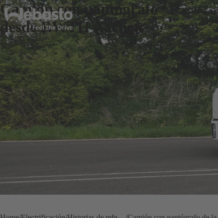
Camión con pantógrafo
desde RWTH Aachen
Home
Electrificación
Historias de referencia
Camión con pantógrafo de l