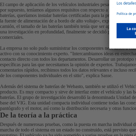
El campo de aplicación de los vehículos industriales pesados ya excluye
por supuesto, teníamos algunos requisitos con respecto a los component
baterías, queríamos instalar baterías certificadas para la producción en 
la fuente de alimentación de a bordo de alto voltaje», explica Sasse. De
camión, el tamaño de las baterías también tenía que ser apropiado. Des
una investigación en profundidad, finalmente se decidió por la batería
comerciales.
La empresa no solo pudo suministrar los componentes necesarios a cor
activo con su conocimiento experto. "Intercambiamos ideas en estrec
contacto directo con todos los departamentos. Desarrollar un prototipo
específicas para las que necesitamos la opinión de expertos. Trabajam
comentarios rápidos, recibimos todos los datos relevantes e incluso rec
de los componentes individuales en el sitio", explica Sasse.
Además del sistema de baterías de Webasto, también se utilizó el Vehic
producto. Es muy compacto y sirve de interfaz entre el vehículo y las ba
baterías. El grupo de investigación desarrolló la denominada Unidad d
base del VIG. Esta unidad compacta individual contiene todas las conexi
pantógrafo y el motor, así como la distribución necesaria y otras funcio
De la teoría a la práctica
Después de numerosas pruebas, como la puesta en marcha individual de
marcha de todo el sistema en un estado no construido, está previsto que 
prototipo. El vehículo ya ha sido sometido a varias pruebas en la pis