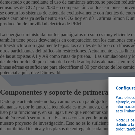
demostrado que mediante el uso de camiones aéreos, se pueden reducir 
emisiones de CO2 para 2030 en comparación con los camiones convencio
se operan los sistemas de catenaria exclusivamente con fuentes de ener
estos camiones ya sería neutro en CO2 hoy en día", afirma Simon Dünn
producción de movilidad eléctrica de PEM.
La energía suministrada por los pantógrafos no solo es muy eficiente deb
también tiene pocas desventajas en comparación con los camiones conv
infraestructura son igualmente bajos: los carriles de tráfico con líneas 
otros participantes del tráfico sin restricciones. Actualmente, estas líne
de las autopistas A1 y A9 como rutas de prueba. "Las simulaciones y l
de alrededor del 30 por ciento de la red de autopistas alemanas, entre 
líneas aéreas es suficiente para electrificar el 80 por ciento de los c
potencial aquí", dice Dünnwald.
Componentes y soporte de primera clase d
Dado que actualmente no hay camiones con pantógrafos con energía eléc
alemanas y, por lo tanto, la tecnología es muy nueva, el grupo de inves
listo para funcionar y, en su lugar, tuvo que encontrar soluciones inn
también resultó ser un reto. "Estamos construyendo prototipos en can
nuestro proyecto de investigación. Esto no es lo suficientemente atrac
disponibilidad técnica y los plazos de entrega de cada uno de los com