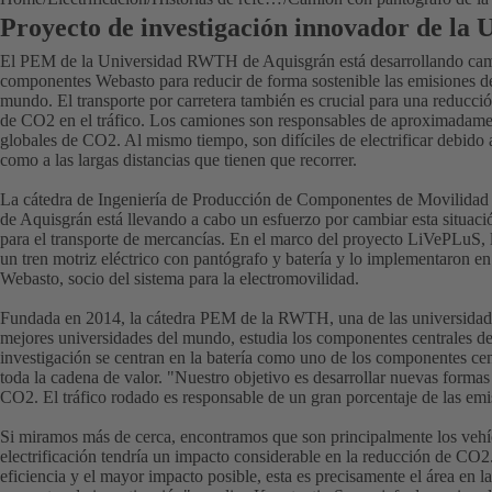
Proyecto de investigación innovador de l
El PEM de la Universidad RWTH de Aquisgrán está desarrollando cami
componentes Webasto para reducir de forma sostenible las emisiones de
mundo. El transporte por carretera también es crucial para una reducció
de CO2 en el tráfico. Los camiones son responsables de aproximadament
globales de CO2. Al mismo tiempo, son difíciles de electrificar debido a
como a las largas distancias que tienen que recorrer.
La cátedra de Ingeniería de Producción de Componentes de Movilida
de Aquisgrán está llevando a cabo un esfuerzo por cambiar esta situaci
para el transporte de mercancías. En el marco del proyecto LiVePLuS, lo
un tren motriz eléctrico con pantógrafo y batería y lo implementaron e
Webasto, socio del sistema para la electromovilidad.
Fundada en 2014, la cátedra PEM de la RWTH, una de las universidade
mejores universidades del mundo, estudia los componentes centrales de
investigación se centran en la batería como uno de los componentes centr
toda la cadena de valor. "Nuestro objetivo es desarrollar nuevas formas
CO2. El tráfico rodado es responsable de un gran porcentaje de las emi
Si miramos más de cerca, encontramos que son principalmente los veh
electrificación tendría un impacto considerable en la reducción de CO2.
eficiencia y el mayor impacto posible, esta es precisamente el área en 