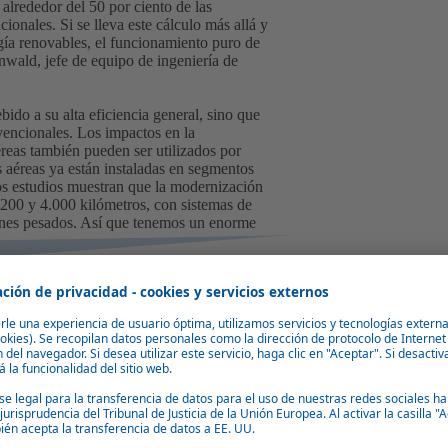
alrededor del 50 por ciento de las
nales. Si se lleva este cálculo más allá y
gía renovables, el funcionamiento puro de
wald, jefe de equipo de ingeniería de
ido a su alta eficiencia general, sino que
encionales. Los impactos en la
aéreas también pueden ser utilizados por
as aéreas ya están instaladas en segmentos
os estudios muestran que la modernización
3.200 y 4.000 kilómetros, con sistemas de
amiones pesados. Así que tenemos un enorme
e Webasto
trica pura que operen en las carreteras
tigación no pudo recurrir a un sistema ya
ovadoras. La entrega de los componentes
tidades proporcionalmente pequeñas para
tivo para muchos proveedores. La
ponentes también tenían que ser adecuados.