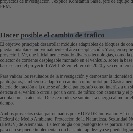
proyectos de investigación", explica Konstantin Sasse, jefe de equipo d
PEM.
Hacer posible el cambio de tráfico
El objetivo principal: desarrollar módulos adaptables de bloques de con
puedan adaptarse individualmente al área de aplicación. Y así, en sept
proyecto LiVe, que inicialmente estudió diversas tecnologías, como la p
colector de corriente desplegable montado en el vehículo, sobre la base 
base se creó el proyecto LiVePLuS en febrero de 2020 y se centró en c
Para validar los resultados de la investigación y demostrar la idoneid
pantógrafos, también se adaptó un camión como prototipo. Clásicament
batería de tracción a la que se añade el pantógrafo como interfaz a un 
detecta si el vehículo circula por un carril de tráfico con catenaria y el
acopla con la catenaria. De este modo, se suministra energía al motor el
tiempo.
Ambos proyectos están patrocinados por VDI/VDE Innovation + Techn
Federal de Medio Ambiente, Protección de la Naturaleza, Seguridad N
(BMUV) de Alemania. "La tecnología con pantógrafos es particularmente
para ello se puede implementar con bastante rapidez: ya se puede logr