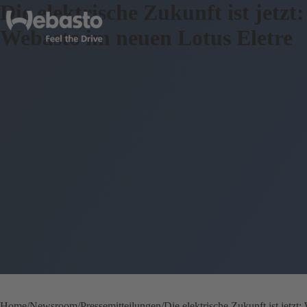
Die elektrische Zukunft ist jetzt:
Webasto im neuen Lotus Eletre
Home
Newsroom
Pressemitteilungen
Die elektrische Zukunft ist jetzt