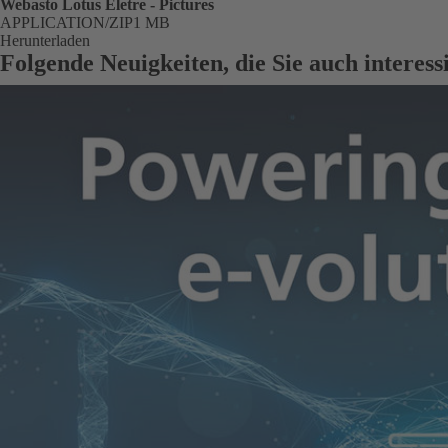
Webasto Lotus Eletre - Pictures
FORMAT
APPLICATION/ZIP
Größe
1 MB
Herunterladen
Folgende Neuigkeiten, die Sie auch interes