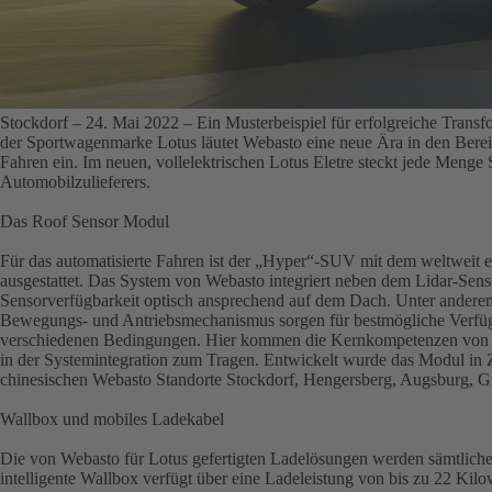
Stockdorf – 24. Mai 2022
– Ein Musterbeispiel für erfolgreiche Trans
der Sportwagenmarke Lotus läutet Webasto eine neue Ära in den Bereic
Fahren ein. Im neuen, vollelektrischen Lotus Eletre steckt jede Men
Automobilzulieferers.
Das Roof Sensor Modul
Für das automatisierte Fahren ist der „Hyper“-SUV mit dem weltweit 
ausgestattet. Das System von Webasto integriert neben dem Lidar-Sens
Sensorverfügbarkeit optisch ansprechend auf dem Dach. Unter andere
Bewegungs- und Antriebsmechanismus sorgen für bestmögliche Verfügba
verschiedenen Bedingungen. Hier kommen die Kernkompetenzen von 
in der Systemintegration zum Tragen. Entwickelt wurde das Modul in
chinesischen Webasto Standorte Stockdorf, Hengersberg, Augsburg, G
Wallbox und mobiles Ladekabel
Die von Webasto für Lotus gefertigten Ladelösungen werden sämtlich
intelligente Wallbox verfügt über eine Ladeleistung von bis zu 22 Ki