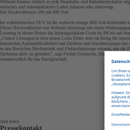
Webasto können einfach an jede Haushalts- und Industriesteckdose a
einfaches und unkompliziertes Laden zuhause oder unterwegs.
Der Hochvoltheizer 100 mit 800 Volt
Im vollelektrischen SUV ist die weltweit einzige 800-Volt-Kühlmittel-
Dieser Hochvoltheizer von Webasto überzeugt mit einem Wirkungsgra
Leistung ist dieser Heizer das leistungsstärkste Gerät für PKWs auf de
„Unsere Lösungen in dem neuen Lotus Eletre sind ein Beleg für unsere
klassischen Automobilzulieferer mit Dächern und Standheizungen hin 
in den Bereichen Mechatronik und Elektrofahrzeuge einsetzt, um die Z
Spektrum aktiv zu gestalten”, sagt Freddy Geeraerds, Mitglied des Vo
verantwortlich für das Dachgeschäft.
Jetzt teilen
Pressekontakt