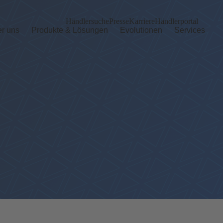
Händlersuche
Presse
Karriere
Händlerportal
r uns
Produkte & Lösungen
Evolutionen
Services