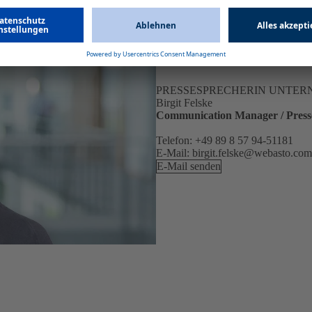
PRESSESPRECHERIN UNTE
Birgit Felske
Communication Manager / Pres
Telefon: +49 89 8 57 94-51181
E-Mail: birgit.felske@webasto.com
E-Mail senden