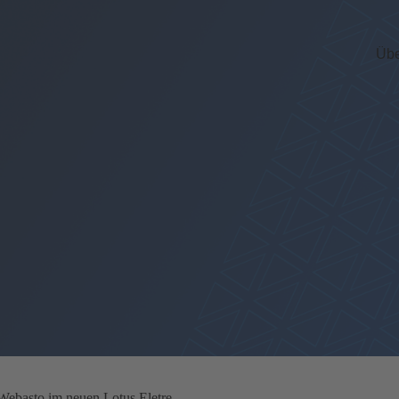
Übe
: Webasto im neuen Lotus Eletre