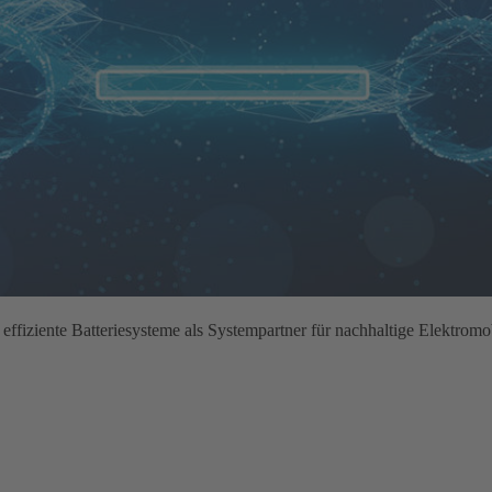
ffiziente Batteriesysteme als Systempartner für nachhaltige Elektromob