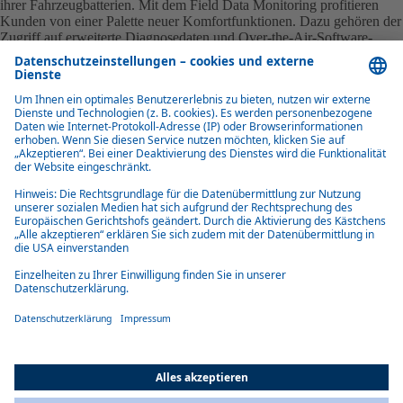
ihrer Fahrzeugbatterien. Mit dem Field Data Monitoring profitieren
Kunden von einer Palette neuer Komfortfunktionen. Dazu gehören der
Zugriff auf erweiterte Diagnosedaten und Over-the-Air-Software-
Updates durch Webasto sowie Möglichkeiten zur Fernwartung durch
geschultes Fachpersonal. Der neue Service-Baukasten spart
Fahrzeugherstellern Zeit, Kosten und Aufwand für persönliche
Meetings oder Wartungstermine.
Darüber hinaus schafft Field Data Monitoring die Voraussetzungen für
das neue Garantieangebot Guarantee Plus (G+). Auf Basis der
übermittelten Telemetriedaten gleicht Webasto die mit dem Kunden
festgelegten Leistungsparameter für das Standard Batteriesystem in
regelmäßigen Abständen ab. Bei sachgemäßem Betrieb der Fahrzeuge
greift G+ und bietet Fahrzeug- und Maschinenherstellern mit einem
erweiterten Garantiepaket maximale Sicherheit für den
Fahrzeugbetrieb oder eventuelle Folgekosten.
Digitale Plattform für die Zukunft
Webasto plant den kontinuierlichen Ausbau des Funktionsspektrums
von Field Data Monitoring. Mit kommenden Updates will der
Systempartner beispielsweise den direkten Zugang zu Analysedaten
oder Performance-Optimierungen für das Standard Batteriesystem
anbieten. Services wie vorausschauende Wartung und
Fehlermeldungen per Benachrichtigung, Optimierungsvorschläge für
den täglichen Fahrzeugbetrieb sowie unterschiedliche Ortungsdienste