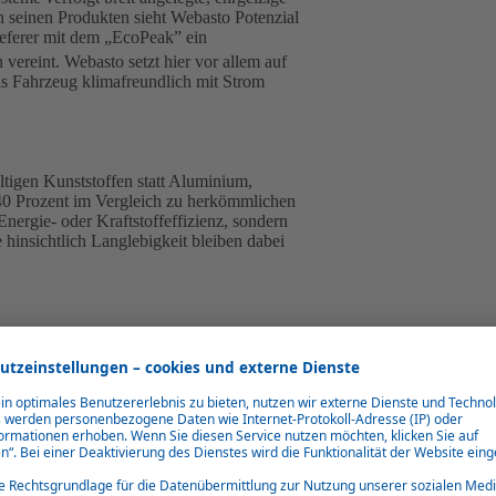
n seinen Produkten sieht Webasto Potenzial
lieferer mit dem „EcoPeak” ein
ereint. Webasto setzt hier vor allem auf
das Fahrzeug klimafreundlich mit Strom
tigen Kunststoffen statt Aluminium,
 40 Prozent im Vergleich zu herkömmlichen
Energie- oder Kraftstoffeffizienz, sondern
hinsichtlich Langlebigkeit bleiben dabei
he des Fahrzeugs ab, sondern umfasst auch
t, die das Fahrzeug mit bis zu 350
eug und Wetter, kann das einer
erkmal des „EcoPeak“ sind auch die
igt. Das unterstreicht das Engagement von