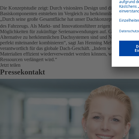
Die Konzeptstudie zeigt: Durch visionäres Design und die Verwendun
Basiskomponenten entstehen im Vergleich zu herkömmlichen Dachsy
„Durch seine große Gesamtfläche hat unser Dachkonzept einen wesent
des Fahrzeugs. Als Markt- und Innovationsführer zeigen wir mit diese
Möglichkeiten für zukünftige Serienanwendungen auf. Gemeinsam woll
Alternative zu herkömmlichen Dachsystemen sind und Nachhaltigkeit, F
perfekt miteinander kombinieren“, sagt Jan Henning Mehlfeldt, Mitgl
verantwortlich für das globale Dach-Geschäft. „Indem wir auf Recycling
Materialien effizient wiederverwendet werden können, wodurch Abfall
Ressourcen verlängert wird.“
Jetzt teilen
Pressekontakt