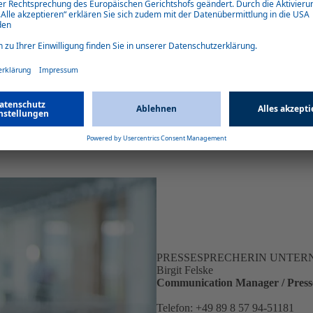
g von umweltfreundlichen
stemen rund 50% weniger Emissionen.
lichen Einfluss auf den CO
e-Fußabdruck
2
r Machbarkeitsstudie unseren Kunden die
en wir Lösungen erarbeiten, die eine
unktionalität und ästhetisches Design
ied des Vorstands von Webasto und
fähigkeit achten, stellen wir sicher, dass
 reduziert und der Lebenszyklus von
PRESSESPRECHERIN UNTE
Birgit Felske
Communication Manager / Pres
Telefon: +49 89 8 57 94-51181