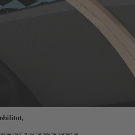
bilität,
teme verfolgt breit angelegte, ehrgeizige