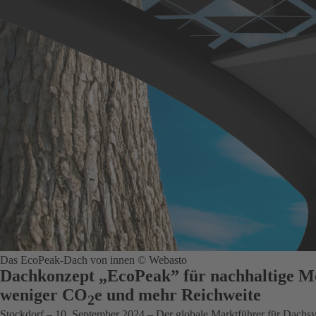
Das EcoPeak-Dach von innen © Webasto
Dachkonzept „EcoPeak” für nachhaltige Mo
weniger CO
e und mehr Reichweite
2
Stockdorf – 10. September 2024
– Der globale Marktführer für Dachsys