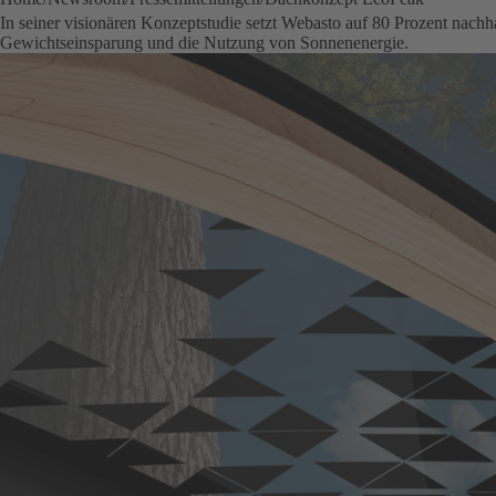
In seiner visionären Konzeptstudie setzt Webasto auf 80 Prozent nachha
Gewichtseinsparung und die Nutzung von Sonnenenergie.