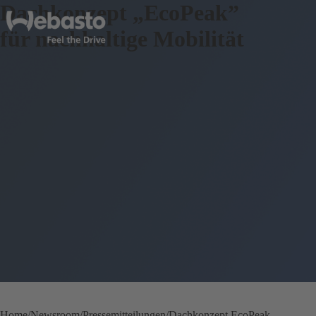
Dachkonzept „EcoPeak”
für nachhaltige Mobilität
Home
Newsroom
Pressemitteilungen
Dachkonzept EcoPeak