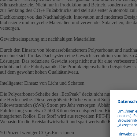
Klimaschutzziele. Nicht nur in Produktion und Betrieb, sondern auch i
zur Senkung des CO
e-Fußabdrucks und stellt als erster Automobilzu
2
Dachkonzept vor, das Nachhaltigkeit, Innovation und modernes Design v
biobasierte und recycelte Materialien und verwendet Solarzellen, die 
versorgen.
Gewichtseinsparung mit nachhaltigen Materialien
Durch den Einsatz von biomassebilanziertem Polycarbonat und nachhal
errechnet sich für das Dachsystem eine Gewichtsreduktion von bis zu
Lösungen. Das reduzierte Gewicht sorgt nicht nur für eine verbesserte 
erhöht auch die Fahrdynamik. Die Produkteigenschaften beispielsweise 
auf dem gewohnt hohen Qualitätsniveau.
Intelligenter Einsatz von Licht und Schatten
Die Polycarbonat-Scheibe des „EcoPeak” deckt nicht nur die Dachfläc
die Heckscheibe. Diese vergrößerte Fläche wird mit Solarzellen bestück
Kilowattstunden (kWh) Strom pro Jahr versorgen. Abhängig von Fahrz
Fahrleistung von etwa 2.500 Kilometern entsprechen. Ein zentrales M
integrierten Rollos. Der Stoff wird aus recycelten PET-Flaschen gefert
Webasto für die Kreislaufwirtschaft und spart wertvolle Ressourcen.
50 Prozent weniger CO
e-Emissionen
2