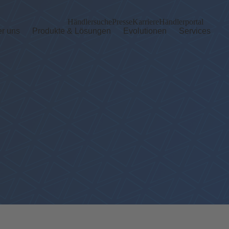
Händlersuche
Presse
Karriere
Händlerportal
r uns
Produkte & Lösungen
Evolutionen
Services