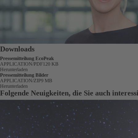
Downloads
Pressemitteilung EcoPeak
FORMAT
APPLICATION/PDF
Größe
120 KB
Herunterladen
Pressemitteilung Bilder
FORMAT
APPLICATION/ZIP
Größe
9 MB
Herunterladen
Folgende Neuigkeiten, die Sie auch interes