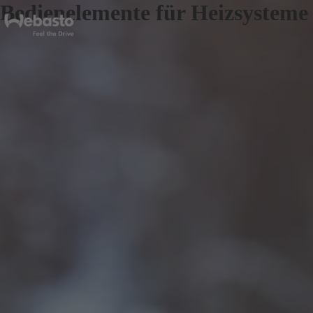
Bedienelemente für Heizsysteme