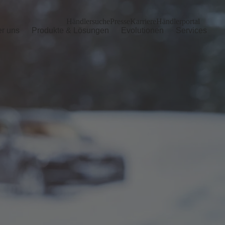
Händlersuche
Presse
Karriere
Händlerportal
r uns
Produkte & Lösungen
Evolutionen
Services