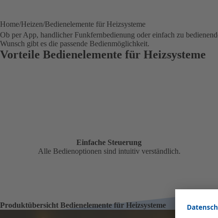
Home
Heizen
Bedienelemente für Heizsysteme
Ob per App, handlicher Funkfernbedienung oder einfach zu bedienende
Wunsch gibt es die passende Bedienmöglichkeit.
Vorteile Bedienelemente für Heizsysteme
Einfache Steuerung
Alle Bedienoptionen sind intuitiv verständlich.
Produktübersicht Bedienelemente für Heizsysteme