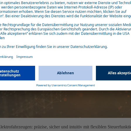
ktrofahrzeugen: präzise, sicher und intuitiv mit flexiblen Steuerfunkt