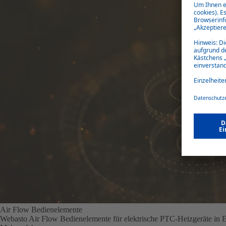
Air Flow Bedienelemente
Webasto Air Flow Bedienelemente für elektrische PTC-Heizgeräte in Ele