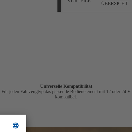
VORTEILE
ÜBERSICHT
Universelle Kompatibilität
Für jeden Fahrzeugtyp das passende Bedienelement mit 12 oder 24 V
kompatibel.