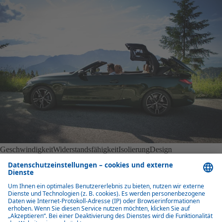
Geschwindigkeit
Widerstandsfähigkeit
Isolierung
Design
SCHNELLE ÖFFNUNGS- UND SCHLIESSZEIT
Open-Air-Feeling in Sekunden
Cabrioverdecke von Webasto lassen sich während der Fahrt per
Knopfdruck in wenigen Sekunden öffnen. Mit einer fließenden
Bewegung und mit minimalem Geräusch verschwinden sie trotz
Fahrtwind unter einer Verdeckklappe. Das Öffnen und Schließen des
Verdecks erfolgt über einen hydraulischen oder elektrischen Antrieb.