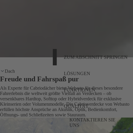
ZUM ABSCHNITT SPRINGEN
Dach
LÖSUNGEN
Freude und Fahrspaß pur
Als Experte für Cabriodächer bietet Webasto für dieses besondere
FUNKTIONEN
Fahrerlebnis die weltweit größte Vielfalt an Verdecken – ob
versenkbares Hardtop, Softtop oder Hybridverdeck für exklusive
Kleinserien oder Volumenmodelle. Die Cabrioverdecke von Webasto
QUALITÄT
erfüllen höchste Ansprüche an Akustik, Optik, Bedienkomfort,
Öffnungs- und Schließzeiten sowie Stauraum.
KONTAKTIEREN SIE
UNS