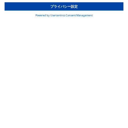
All Countries
さらに、グローバルコンピテンスセンターは、量産開始後、
You are currently on our website for
Japan
. To view your local
お客様が求める数量と最高品質での納入を保証します。品質
information, please visit our website for
America
.
を保証するために、Webastoコンバーチブルトップは、過酷な
条件下で様々なテストをパスする必要があります。
安定性
気密性
振動
剛性
安定性
気密性
走行中にコンバーチブルトップを閉じると、ソフトトップは
風になびく大きな帆のように広がります。複雑なキネマチッ
クプロセスにより、このような大きな力がかかっても信頼性
の高いメカニズムが作動します。当社のコンバーチブルエキ
スパートが、過酷な条件での風洞テストを行っています。