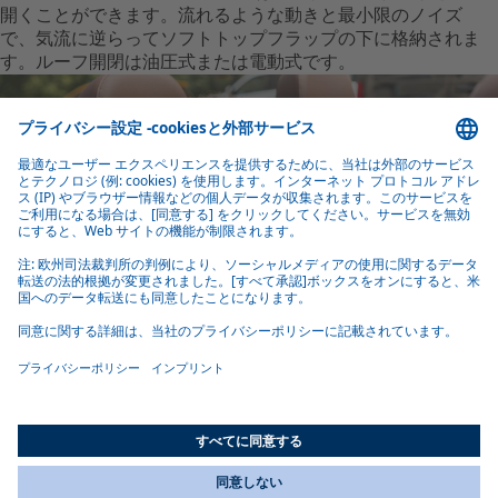
開くことができます。流れるような動きと最小限のノイズ
で、気流に逆らってソフトトップフラップの下に格納されま
す。ルーフ開閉は油圧式または電動式です。
Webastoの品質基準
Webastoは、多様なコンバーチブルトップがグローバルの高い
品質基準を満たすよう、高級素材と経験豊富な生産スタッフ
の力を借りて、幅広いポートフォリオを開発、生産していま
す。開発、生産プロセスとワークフローは、常に改良されて
います。