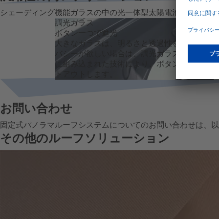
シェーディング機能
ガラスの中の光
一体型太陽電池
パノラマデ
調光ガラス
ボタン一つで遮光
大きなガラスは、明るさと透過性を提供します
バシーが欲しい場合は、調光ガラスが解決しま
に組み込まれた技術により、ボタンひとつで外
トアウトします。
お問い合わせ
固定式パノラマルーフシステムについてのお問い合わせは、以
その他のルーフソリューション