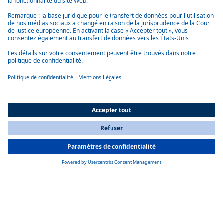
All Countries
You are currently on our website for
France
. To view your local
information, please visit our website for
America
.