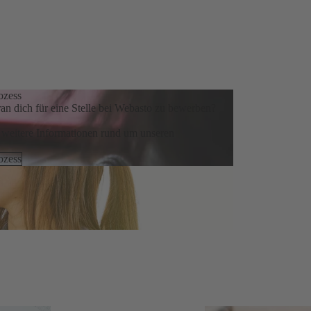
ozess
ran dich für eine Stelle bei Webasto zu bewerben?
r weitere Informationen rund um unseren
!
ozess