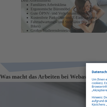
Dein Arbeitsumfeld
Familiäres Arbeitsklima
Ergonomische Büromöbel
Gute ÖPNV- und Verkehrsanbindung
Kostenfreie Parkplätze und E-Ladestationen
Fahrradwartungs- und Stellplätze (auch für e-
Bikes)
Großes Studierendennetzwerk
Was macht das Arbeiten bei Webasto als St