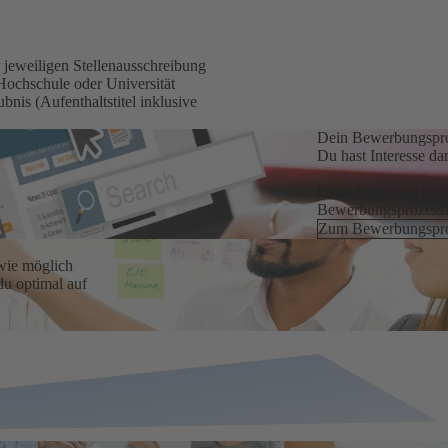
r jeweiligen Stellenausschreibung
 Hochschule oder Universität
nis (Aufenthaltstitel inklusive
Dein Bewerbungspr
Du hast Interesse da
Dann findest du hie
Bewerbungsprozess
Zum Bewerbungspr
wie möglich
u optimal auf