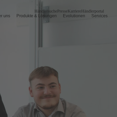
Händlersuche
Presse
Karriere
Händlerportal
r uns
Produkte & Lösungen
Evolutionen
Services